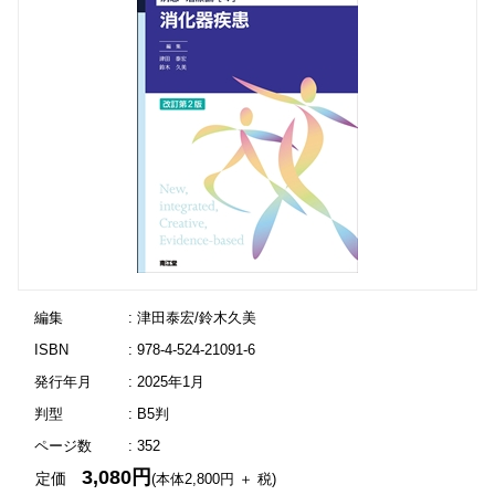
編集
: 津田泰宏/鈴木久美
ISBN
: 978-4-524-21091-6
発行年月
: 2025年1月
判型
: B5判
ページ数
: 352
3,080円
定価
(本体2,800円 ＋ 税)