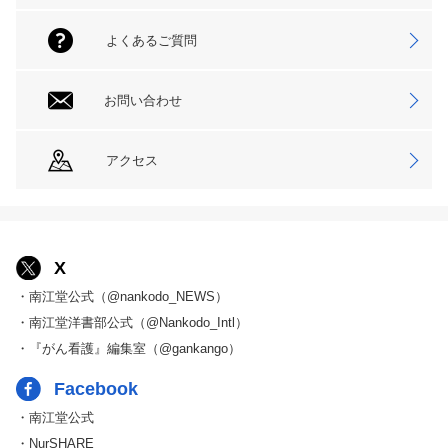
よくあるご質問
お問い合わせ
アクセス
X
・南江堂公式（@nankodo_NEWS）
・南江堂洋書部公式（@Nankodo_Intl）
・『がん看護』編集室（@gankango）
Facebook
・南江堂公式
・NurSHARE