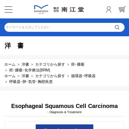
キーワードを入力してください
洋書
ホーム
洋書
カテゴリから探す
癌･腫瘍
癌･腫瘍･化学療法(BRM)
ホーム
洋書
カテゴリから探す
循環器･呼吸器
呼吸器･肺･気管･胸部疾患
Esophageal Squamous Cell Carcinoma
- Diagnosis & Treatment