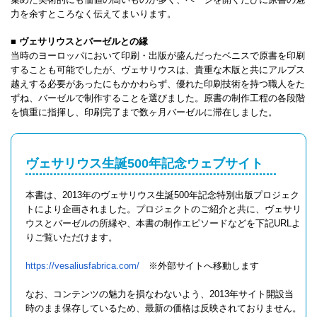
力を余すところなく伝えてまいります。
■ ヴェサリウスとバーゼルとの縁
当時のヨーロッパにおいて印刷・出版が盛んだったベニスで原書を印刷
することも可能でしたが、ヴェサリウスは、貴重な木版と共にアルプス
越えする必要があったにもかかわらず、優れた印刷技術を持つ職人をた
ずね、バーゼルで制作することを選びました。原書の制作工程の各段階
を慎重に指揮し、印刷完了まで数ヶ月バーゼルに滞在しました。
ヴェサリウス生誕500年記念ウェブサイト
本書は、2013年のヴェサリウス生誕500年記念特別出版プロジェク
トにより企画されました。プロジェクトのご紹介と共に、ヴェサリ
ウスとバーゼルの所縁や、本書の制作エピソードなどを下記URLよ
りご覧いただけます。
https://vesaliusfabrica.com/
※外部サイトへ移動します
なお、コンテンツの魅力を損なわないよう、2013年サイト開設当
時のまま保存しているため、最新の価格は反映されておりません。