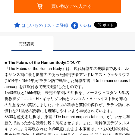
ほしいものリストに登録
いいね
商品説明
■ The Fabric of the Human Bodyについて
『The Fabric of the Human Body』は、現代解剖学の先駆者であり、ル
ネサンス期に最も影響力のあった解剖学者アンドレアス・ヴェサリウス
(1514年～1564年)がラテン語で執筆した解剖学書『De humani corporis f
abrica』を注釈付きで英文翻訳したものです。
1543年版と1555年版、未完の第3版の注釈を、ノースウェスタン大学名
誉教授ダニエル・H・ギャリソン氏とマルコム・H・ヘイスト氏が細心
の注意を払い英訳しました。中世の科学と芸術の傑作が、ラテン語に不
慣れな21世紀の読者にも理解しやすいよう再現されています。
5500を超える注釈は、原書『De humani corporis fabrica』が、いかに革
新的であったかを読者に鋭く洞察させます。また、高解像度デジタルス
キャンにより再現された 約340点におよぶ木版画は、中世の技術の粋を
集めた美術的にも価値の高いものが多く、ページを開くたびに原書の魅