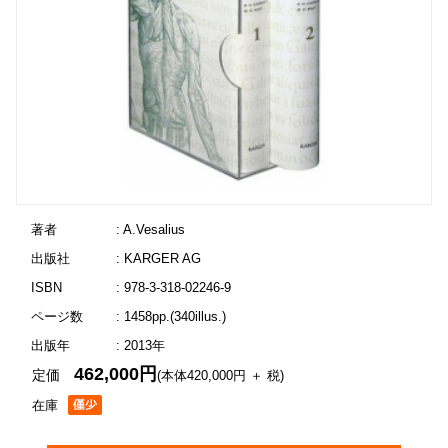
著者
: A.Vesalius
出版社
: KARGER AG
ISBN
: 978-3-318-02246-9
ページ数
: 1458pp.(340illus.)
出版年
: 2013年
462,000円
定価
(本体420,000円 ＋ 税)
在庫