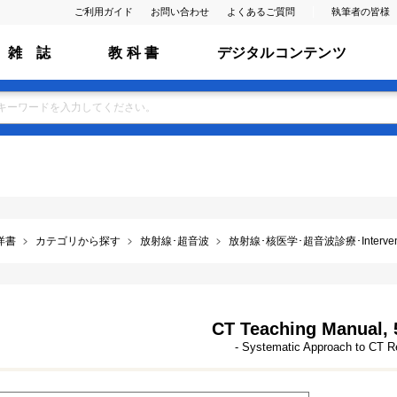
ご利用ガイド
お問い合わせ
よくあるご質問
執筆者の皆様
雑 誌
教 科 書
デジタルコンテンツ
洋書
カテゴリから探す
放射線･超音波
放射線･核医学･超音波診療･Interventio
CT Teaching Manual, 
- Systematic Approach to CT R