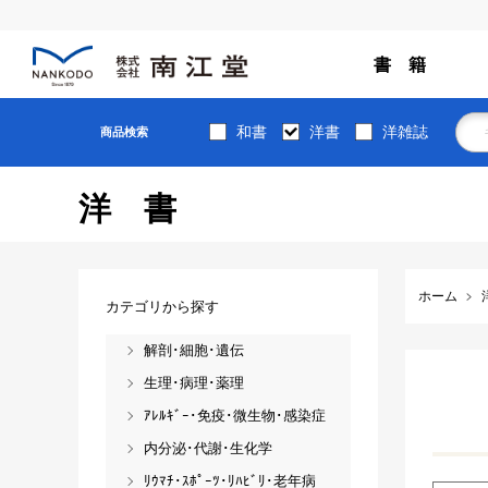
書 籍
和書
洋書
洋雑誌
商品検索
洋書
ホーム
カテゴリから探す
解剖･細胞･遺伝
生理･病理･薬理
ｱﾚﾙｷﾞｰ･免疫･微生物･感染症
内分泌･代謝･生化学
ﾘｳﾏﾁ･ｽﾎﾟｰﾂ･ﾘﾊﾋﾞﾘ･老年病