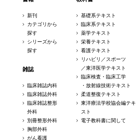
新刊
基礎系テキスト
カテゴリから
臨床系テキスト
探す
薬学テキスト
シリーズから
栄養テキスト
探す
看護テキスト
リハビリ／スポーツ
／東洋医学テキスト
雑誌
臨床検査・臨床工学
臨床雑誌内科
・放射線技術テキスト
臨床雑誌外科
柔道整復テキスト
臨床雑誌整形
東洋療法学校協会編テキ
外科
スト
別冊整形外科
電子教科書に関して
胸部外科
がん看護