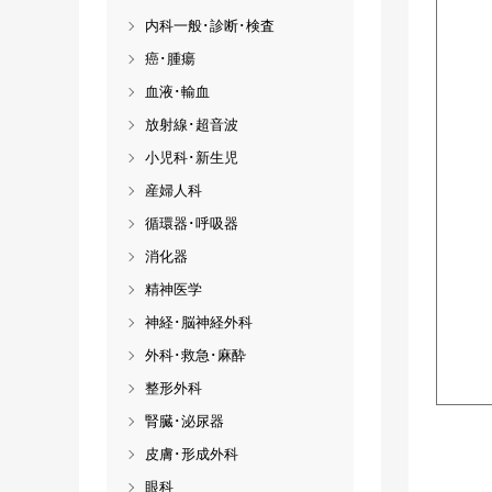
内科一般･診断･検査
癌･腫瘍
血液･輸血
放射線･超音波
小児科･新生児
産婦人科
循環器･呼吸器
消化器
精神医学
神経･脳神経外科
外科･救急･麻酔
整形外科
腎臓･泌尿器
皮膚･形成外科
眼科