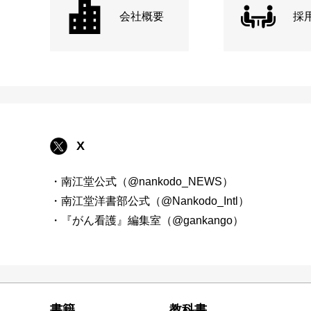
会社概要
採
X
・南江堂公式（@nankodo_NEWS）
・南江堂洋書部公式（@Nankodo_Intl）
・『がん看護』編集室（@gankango）
書籍
教科書