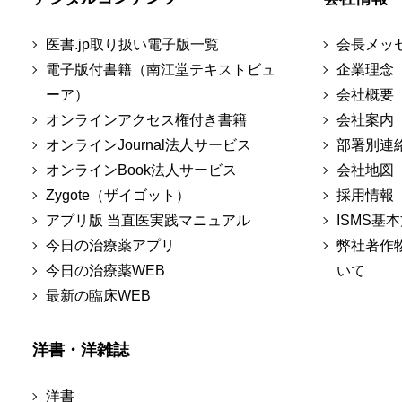
医書.jp取り扱い電子版一覧
会長メッ
電子版付書籍（南江堂テキストビュ
企業理念
ーア）
会社概要
オンラインアクセス権付き書籍
会社案内
オンラインJournal法人サービス
部署別連
オンラインBook法人サービス
会社地図
Zygote（ザイゴット）
採用情報
アプリ版 当直医実践マニュアル
ISMS基
今日の治療薬アプリ
弊社著作
今日の治療薬WEB
いて
最新の臨床WEB
洋書・洋雑誌
洋書