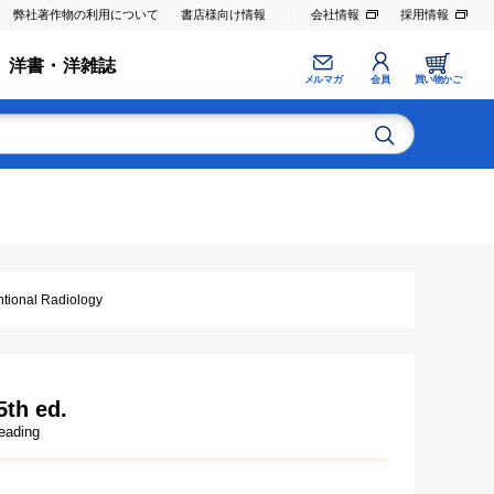
弊社著作物の利用について
書店様向け情報
会社情報
採用情報
洋書・洋雑誌
メルマガ
会員
買い物かご
nal Radiology
5th ed.
eading