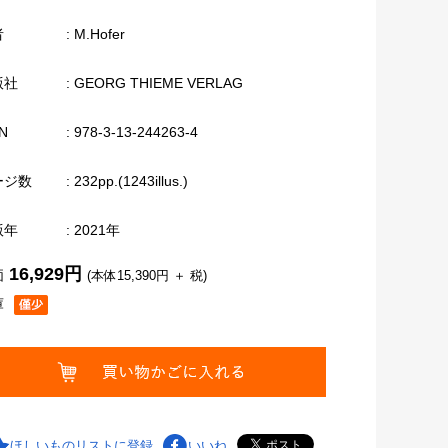
者
: M.Hofer
版社
: GEORG THIEME VERLAG
N
: 978-3-13-244263-4
ージ数
: 232pp.(1243illus.)
版年
: 2021年
16,929円
価
(本体15,390円 ＋ 税)
庫
ほしいものリストに登録
いいね