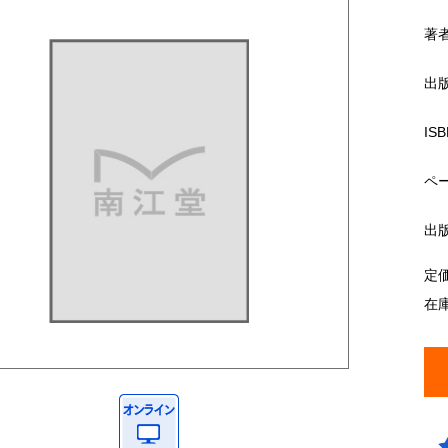
著
出
ISB
ペ
出
定
在