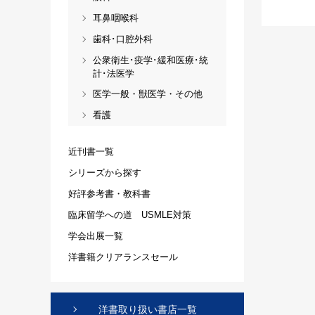
耳鼻咽喉科
歯科･口腔外科
公衆衛生･疫学･緩和医療･統
計･法医学
医学一般・獣医学・その他
看護
近刊書一覧
シリーズから探す
好評参考書・教科書
臨床留学への道 USMLE対策
学会出展一覧
洋書籍クリアランスセール
洋書取り扱い書店一覧