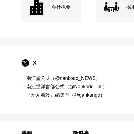
会社概要
採
X
・南江堂公式（@nankodo_NEWS）
・南江堂洋書部公式（@Nankodo_Intl）
・『がん看護』編集室（@gankango）
書籍
教科書