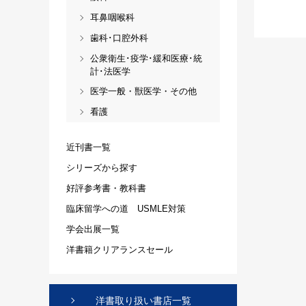
耳鼻咽喉科
歯科･口腔外科
公衆衛生･疫学･緩和医療･統
計･法医学
医学一般・獣医学・その他
看護
近刊書一覧
シリーズから探す
好評参考書・教科書
臨床留学への道 USMLE対策
学会出展一覧
洋書籍クリアランスセール
洋書取り扱い書店一覧