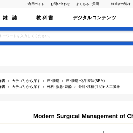
ご利用ガイド
お問い合わせ
よくあるご質問
執筆者の皆様
雑 誌
教 科 書
デジタルコンテンツ
洋書
カテゴリから探す
癌･腫瘍
癌･腫瘍･化学療法(BRM)
洋書
カテゴリから探す
外科･救急･麻酔
外科･移植(手術)･人工臓器
Modern Surgical Management of 