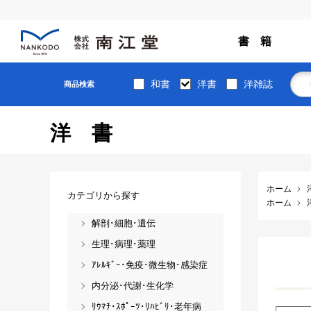
書 籍
和書
洋書
洋雑誌
商品検索
洋書
ホーム
カテゴリから探す
ホーム
解剖･細胞･遺伝
生理･病理･薬理
ｱﾚﾙｷﾞｰ･免疫･微生物･感染症
内分泌･代謝･生化学
ﾘｳﾏﾁ･ｽﾎﾟｰﾂ･ﾘﾊﾋﾞﾘ･老年病