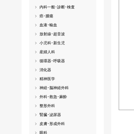
内科一般･診断･検査
癌･腫瘍
血液･輸血
放射線･超音波
小児科･新生児
産婦人科
循環器･呼吸器
消化器
精神医学
神経･脳神経外科
外科･救急･麻酔
整形外科
腎臓･泌尿器
皮膚･形成外科
眼科