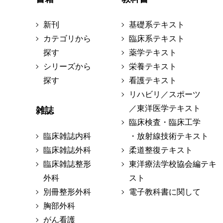
新刊
基礎系テキスト
カテゴリから
臨床系テキスト
探す
薬学テキスト
シリーズから
栄養テキスト
探す
看護テキスト
リハビリ／スポーツ
／東洋医学テキスト
雑誌
臨床検査・臨床工学
臨床雑誌内科
・放射線技術テキスト
臨床雑誌外科
柔道整復テキスト
臨床雑誌整形
東洋療法学校協会編テキ
外科
スト
別冊整形外科
電子教科書に関して
胸部外科
がん看護