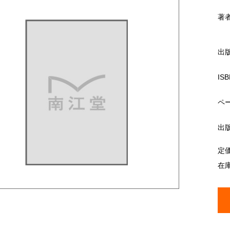
著
出
ISB
ペ
出
定
在