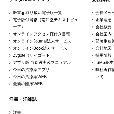
医書.jp取り扱い電子版一覧
会長メッ
電子版付書籍（南江堂テキストビュ
企業理念
ーア）
会社概要
オンラインアクセス権付き書籍
会社案内
オンラインJournal法人サービス
部署別連
オンラインBook法人サービス
会社地図
Zygote（ザイゴット）
採用情報
アプリ版 当直医実践マニュアル
ISMS基
今日の治療薬アプリ
弊社著作
今日の治療薬WEB
いて
最新の臨床WEB
洋書・洋雑誌
洋書