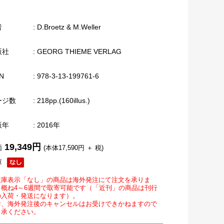
者
: D.Broetz & M.Weller
版社
: GEORG THIEME VERLAG
N
: 978-3-13-199761-6
ージ数
: 218pp.(160illus.)
版年
: 2016年
19,349円
価
(本体17,590円 ＋ 税)
庫
在庫表示「なし」の商品は海外発注にて注文を承りま
。概ね4～6週間で取寄可能です（「近刊」の商品は刊行
の入荷・発送になります）。
お、海外発注後のキャンセルはお受けできかねますので
了承ください。