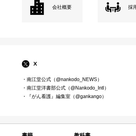
会社概要
採
X
・南江堂公式（@nankodo_NEWS）
・南江堂洋書部公式（@Nankodo_Intl）
・『がん看護』編集室（@gankango）
書籍
教科書