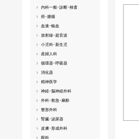
内科一般･診断･検査
癌･腫瘍
血液･輸血
放射線･超音波
小児科･新生児
産婦人科
循環器･呼吸器
消化器
精神医学
神経･脳神経外科
外科･救急･麻酔
整形外科
腎臓･泌尿器
皮膚･形成外科
眼科