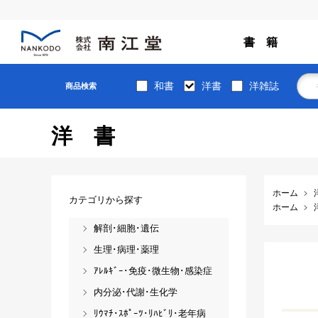
書 籍
和書
洋書
洋雑誌
商品検索
洋書
ホーム
カテゴリから探す
ホーム
解剖･細胞･遺伝
生理･病理･薬理
ｱﾚﾙｷﾞｰ･免疫･微生物･感染症
内分泌･代謝･生化学
ﾘｳﾏﾁ･ｽﾎﾟｰﾂ･ﾘﾊﾋﾞﾘ･老年病