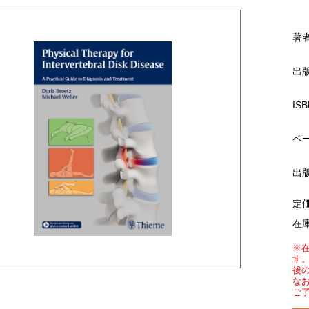
著
出
ISB
ペ
出
定
在
※
す
後
な
ご