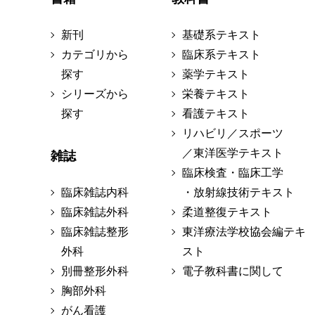
新刊
基礎系テキスト
カテゴリから
臨床系テキスト
探す
薬学テキスト
シリーズから
栄養テキスト
探す
看護テキスト
リハビリ／スポーツ
／東洋医学テキスト
雑誌
臨床検査・臨床工学
臨床雑誌内科
・放射線技術テキスト
臨床雑誌外科
柔道整復テキスト
臨床雑誌整形
東洋療法学校協会編テキ
外科
スト
別冊整形外科
電子教科書に関して
胸部外科
がん看護