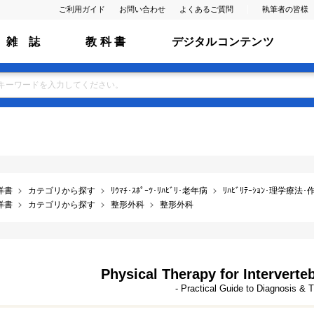
ご利用ガイド
お問い合わせ
よくあるご質問
執筆者の皆様
雑 誌
教 科 書
デジタルコンテンツ
洋書
カテゴリから探す
ﾘｳﾏﾁ･ｽﾎﾟｰﾂ･ﾘﾊﾋﾞﾘ･老年病
ﾘﾊﾋﾞﾘﾃｰｼｮﾝ･理学療法
洋書
カテゴリから探す
整形外科
整形外科
Physical Therapy for Interverte
- Practical Guide to Diagnosis & 