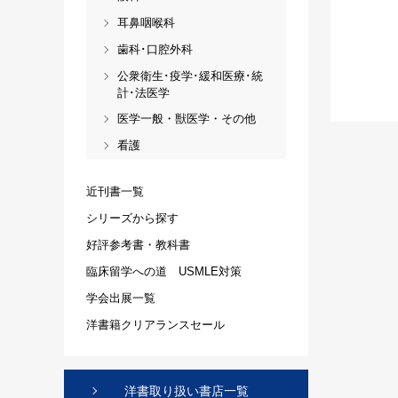
耳鼻咽喉科
歯科･口腔外科
公衆衛生･疫学･緩和医療･統
計･法医学
医学一般・獣医学・その他
看護
近刊書一覧
シリーズから探す
好評参考書・教科書
臨床留学への道 USMLE対策
学会出展一覧
洋書籍クリアランスセール
洋書取り扱い書店一覧