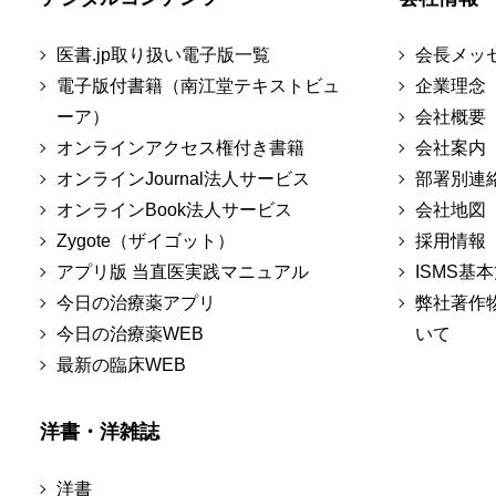
医書.jp取り扱い電子版一覧
会長メッ
電子版付書籍（南江堂テキストビュ
企業理念
ーア）
会社概要
オンラインアクセス権付き書籍
会社案内
オンラインJournal法人サービス
部署別連
オンラインBook法人サービス
会社地図
Zygote（ザイゴット）
採用情報
アプリ版 当直医実践マニュアル
ISMS基
今日の治療薬アプリ
弊社著作
今日の治療薬WEB
いて
最新の臨床WEB
洋書・洋雑誌
洋書