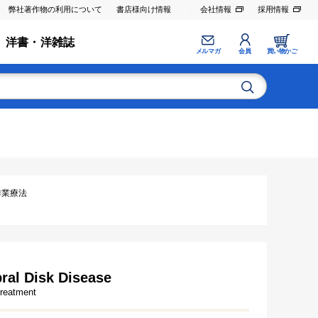
弊社著作物の利用について
書店様向け情報
会社情報
採用情報
洋書・洋雑誌
メルマガ
会員
買い物かご
･作業療法
bral Disk Disease
Treatment