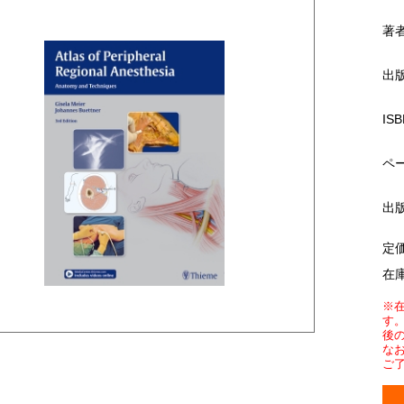
著
出
ISB
ペ
出
定
在
※
す
後
な
ご