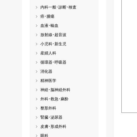
内科一般･診断･検査
癌･腫瘍
血液･輸血
放射線･超音波
小児科･新生児
産婦人科
循環器･呼吸器
消化器
精神医学
神経･脳神経外科
外科･救急･麻酔
整形外科
腎臓･泌尿器
皮膚･形成外科
眼科