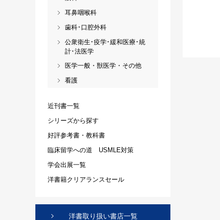
耳鼻咽喉科
歯科･口腔外科
公衆衛生･疫学･緩和医療･統
計･法医学
医学一般・獣医学・その他
看護
近刊書一覧
シリーズから探す
好評参考書・教科書
臨床留学への道 USMLE対策
学会出展一覧
洋書籍クリアランスセール
洋書取り扱い書店一覧