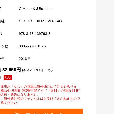
者
: G.Meier & J.Buettner
版社
: GEORG THIEME VERLAG
N
: 978-3-13-139793-5
ージ数
: 333pp.(780illus.)
版年
: 2016年
32,659円
価
(本体29,690円 ＋ 税)
庫
在庫表示「なし」の商品は海外発注にて注文を承りま
。概ね4～6週間で取寄可能です（「近刊」の商品は刊行
の入荷・発送になります）。
お、海外発注後のキャンセルはお受けできかねますので
了承ください。