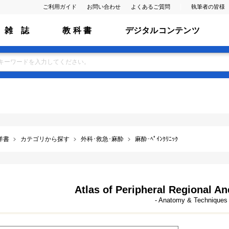
ご利用ガイド
お問い合わせ
よくあるご質問
執筆者の皆様
雑 誌
教 科 書
デジタルコンテンツ
洋書
カテゴリから探す
外科･救急･麻酔
麻酔･ﾍﾟｲﾝｸﾘﾆｯｸ
Atlas of Peripheral Regional An
- Anatomy & Techniques