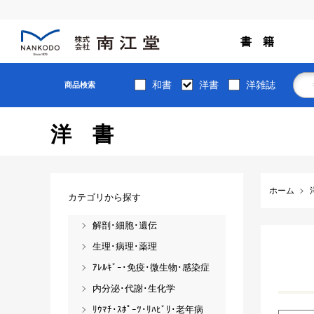
書 籍
和書
洋書
洋雑誌
商品検索
洋書
ホーム
カテゴリから探す
解剖･細胞･遺伝
生理･病理･薬理
ｱﾚﾙｷﾞｰ･免疫･微生物･感染症
内分泌･代謝･生化学
ﾘｳﾏﾁ･ｽﾎﾟｰﾂ･ﾘﾊﾋﾞﾘ･老年病