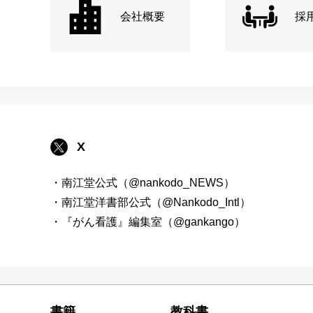
会社概要
採
X
・南江堂公式（@nankodo_NEWS）
・南江堂洋書部公式（@Nankodo_Intl）
・『がん看護』編集室（@gankango）
書籍
教科書