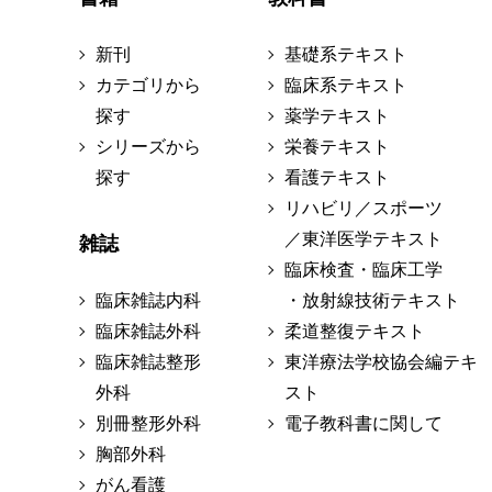
新刊
基礎系テキスト
カテゴリから
臨床系テキスト
探す
薬学テキスト
シリーズから
栄養テキスト
探す
看護テキスト
リハビリ／スポーツ
／東洋医学テキスト
雑誌
臨床検査・臨床工学
臨床雑誌内科
・放射線技術テキスト
臨床雑誌外科
柔道整復テキスト
臨床雑誌整形
東洋療法学校協会編テキ
外科
スト
別冊整形外科
電子教科書に関して
胸部外科
がん看護