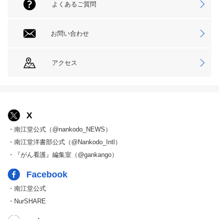
よくあるご質問
お問い合わせ
アクセス
X
・南江堂公式（@nankodo_NEWS）
・南江堂洋書部公式（@Nankodo_Intl）
・『がん看護』編集室（@gankango）
Facebook
・南江堂公式
・NurSHARE