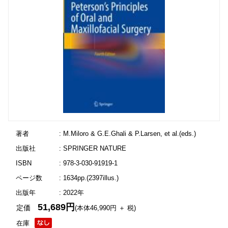
著者
: M.Miloro & G.E.Ghali & P.Larsen, et al.(eds.)
出版社
: SPRINGER NATURE
ISBN
: 978-3-030-91919-1
ページ数
: 1634pp.(2397illus.)
出版年
: 2022年
51,689円
定価
(本体46,990円 ＋ 税)
在庫