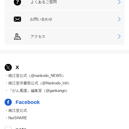
よくあるご質問
お問い合わせ
アクセス
X
・南江堂公式（@nankodo_NEWS）
・南江堂洋書部公式（@Nankodo_Intl）
・『がん看護』編集室（@gankango）
Facebook
・南江堂公式
・NurSHARE