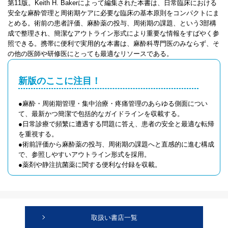
第11版。Keith H. Bakerによって編集された本書は、日常臨床における
安全な麻酔管理と周術期ケアに必要な臨床の基本原則をコンパクトにま
とめる。術前の患者評価、麻酔薬の投与、周術期の課題、という3部構
成で整理され、簡潔なアウトライン形式により重要な情報をすばやく参
照できる。携帯に便利で実用的な本書は、麻酔科専門医のみならず、そ
の他の医師や研修医にとっても最適なリソースである。
新版のここに注目！
●麻酔・周術期管理・集中治療・疼痛管理のあらゆる側面につい
て、最新かつ簡潔で包括的なガイドラインを収載する。
●日常診療で頻繁に遭遇する問題に答え、患者の安全と最適な転帰
を重視する。
●術前評価から麻酔薬の投与、周術期の課題へと直感的に進む構成
で、参照しやすいアウトライン形式を採用。
●薬剤や静注抗菌薬に関する便利な付録を収載。
取扱い書店一覧