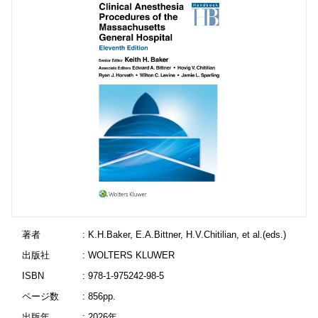
著者
: K.H.Baker, E.A.Bittner, H.V.Chitilian, et al.(eds.)
出版社
: WOLTERS KLUWER
ISBN
: 978-1-975242-98-5
ページ数
: 856pp.
出版年
: 2026年