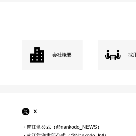
会社概要
採
X
・南江堂公式（@nankodo_NEWS）
・南江堂洋書部公式（@Nankodo_Intl）