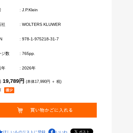
者
: J.P.Klein
版社
: WOLTERS KLUWER
N
: 978-1-975218-31-7
ージ数
: 765pp.
版年
: 2026年
19,789円
価
(本体17,990円 ＋ 税)
庫
ほしいものリストに登録
いいね