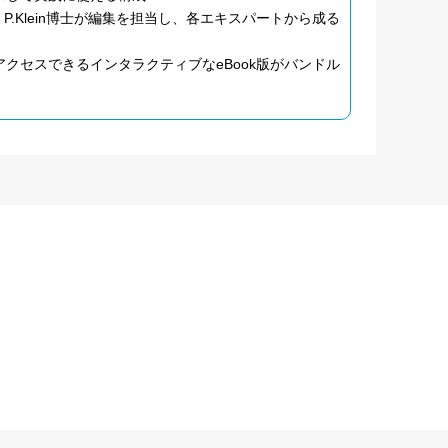
僚、Joshua P.Klein博士が編集を担当し、各エキスパートから成る
クセスできるインタラクティブなeBook版がバンドル