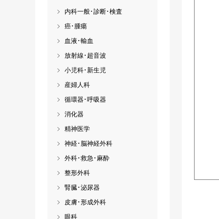
内科一般･診断･検査
癌･腫瘍
血液･輸血
放射線･超音波
小児科･新生児
産婦人科
循環器･呼吸器
消化器
精神医学
神経･脳神経外科
外科･救急･麻酔
整形外科
腎臓･泌尿器
皮膚･形成外科
眼科