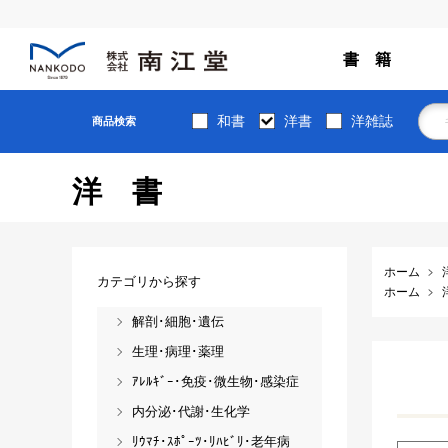
書 籍
和書
洋書
洋雑誌
商品検索
洋書
ホーム
カテゴリから探す
ホーム
解剖･細胞･遺伝
生理･病理･薬理
ｱﾚﾙｷﾞｰ･免疫･微生物･感染症
内分泌･代謝･生化学
ﾘｳﾏﾁ･ｽﾎﾟｰﾂ･ﾘﾊﾋﾞﾘ･老年病