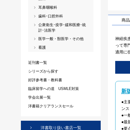
耳鼻咽喉科
歯科･口腔外科
商品
公衆衛生･疫学･緩和医療･統
計･法医学
神経疾患
医学一般・獣医学・その他
って専
看護
適用に
近刊書一覧
シリーズから探す
好評参考書・教科書
臨床留学への道 USMLE対策
新
学会出展一覧
●主
洋書籍クリアランスセール
ンス
●一
●最
洋書取り扱い書店一覧
●要