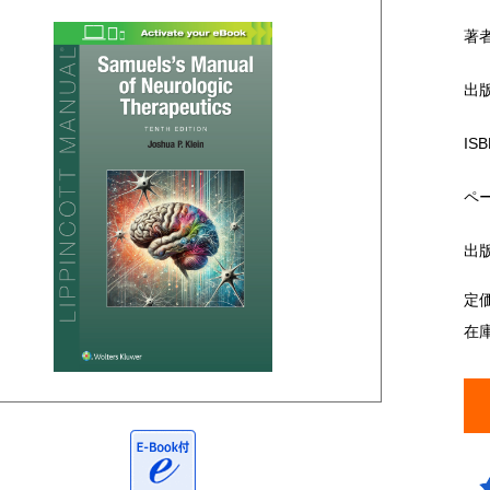
著
出
ISB
ペ
出
定
在