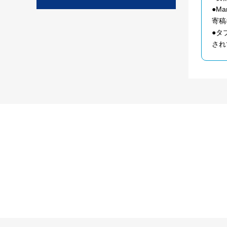
●Ma
寄稿
●タ
され