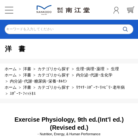
キーワードを入力してください
洋書
ホーム
洋書
カテゴリから探す
生理･病理･薬理
生理
ホーム
洋書
カテゴリから探す
内分泌･代謝･生化学
内分泌･代謝･糖尿病･栄養･ﾎﾙﾓﾝ
ホーム
洋書
カテゴリから探す
ﾘｳﾏﾁ･ｽﾎﾟｰﾂ･ﾘﾊﾋﾞﾘ･老年病
ｽﾎﾟｰﾂ･ﾌｨｯﾄﾈｽ
Exercise Physiology, 9th ed.(Int'l ed.)
(Revised ed.)
- Nutrition, Energy, & Human Performance