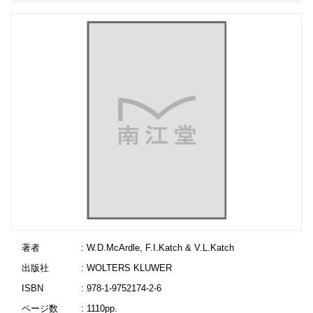
著者
: W.D.McArdle, F.I.Katch & V.L.Katch
出版社
: WOLTERS KLUWER
ISBN
: 978-1-9752174-2-6
ページ数
: 1110pp.