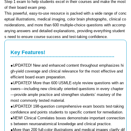
Step 1 exam to help students excel in their courses and make the most
of their board exam prep.
This powerful, easy-to-use resource is packed with a wide range of conc
eptual illustrations, medical imaging, color brain photographs, clinical co
nsiderations, and more than 600 multiple-choice questions with accomp
anying answers and detailed explanations, providing everything student
s need to ensure course success and test-taking confidence.
Key Features!
●UPDATED! New and enhanced content throughout emphasizes hi
gh-yield coverage and clinical relevance for the most effective and
efficient board exam preparation.
●UPDATED! More than 600 USMLE-style review questions with an
swers—including new clinically oriented questions in every chapter
—provide ample practice and strengthen students’ mastery of the
most commonly tested material.
●UPDATED! 198-question comprehensive exam boosts test-taking
confidence and points students to specific content for remediation.
●NEW! Clinical Correlates boxes demonstrate important connection
s between neuroanatomical knowledge and clinical practice.
●More than 200 full-color illustrations and medical images clarify dif