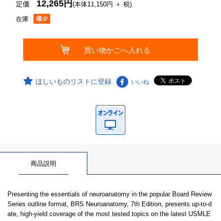
12,265円
定価
(本体11,150円 ＋ 税)
在庫
ほしいものリストに登録
いいね
商品説明
Presenting the essentials of neuroanatomy in the popular Board Review
Series outline format, BRS Neuroanatomy, 7th Edition, presents up-to-d
ate, high-yield coverage of the most tested topics on the latest USMLE