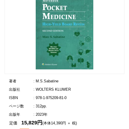
著者
: M.S.Sabatine
出版社
: WOLTERS KLUWER
ISBN
: 978-1-975209-81-0
ページ数
: 312pp.
出版年
: 2023年
15,829円
定価
(本体14,390円 ＋ 税)