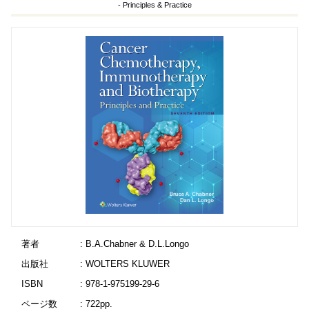
- Principles & Practice
著者
: B.A.Chabner & D.L.Longo
出版社
: WOLTERS KLUWER
ISBN
: 978-1-975199-29-6
ページ数
: 722pp.