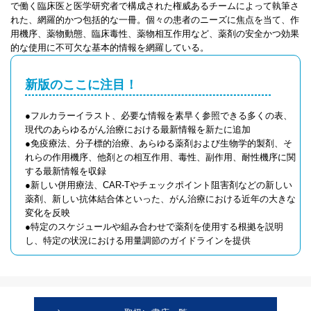
で働く臨床医と医学研究者で構成された権威あるチームによって執筆さ
れた、網羅的かつ包括的な一冊。個々の患者のニーズに焦点を当て、作
用機序、薬物動態、臨床毒性、薬物相互作用など、薬剤の安全かつ効果
的な使用に不可欠な基本的情報を網羅している。
新版のここに注目！
●フルカラーイラスト、必要な情報を素早く参照できる多くの表、
現代のあらゆるがん治療における最新情報を新たに追加
●免疫療法、分子標的治療、あらゆる薬剤および生物学的製剤、そ
れらの作用機序、他剤との相互作用、毒性、副作用、耐性機序に関
する最新情報を収録
●新しい併用療法、CAR-Tやチェックポイント阻害剤などの新しい
薬剤、新しい抗体結合体といった、がん治療における近年の大きな
変化を反映
●特定のスケジュールや組み合わせで薬剤を使用する根拠を説明
し、特定の状況における用量調節のガイドラインを提供