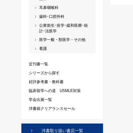
耳鼻咽喉科
歯科･口腔外科
公衆衛生･疫学･緩和医療･統
計･法医学
医学一般・獣医学・その他
看護
近刊書一覧
シリーズから探す
好評参考書・教科書
臨床留学への道 USMLE対策
学会出展一覧
洋書籍クリアランスセール
洋書取り扱い書店一覧