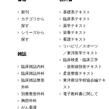
新刊
基礎系テキスト
カテゴリから
臨床系テキスト
探す
薬学テキスト
シリーズから
栄養テキスト
探す
看護テキスト
リハビリ／スポーツ
／東洋医学テキスト
雑誌
臨床検査・臨床工学
臨床雑誌内科
・放射線技術テキスト
臨床雑誌外科
柔道整復テキスト
臨床雑誌整形
東洋療法学校協会編テキ
外科
スト
別冊整形外科
電子教科書に関して
胸部外科
がん看護