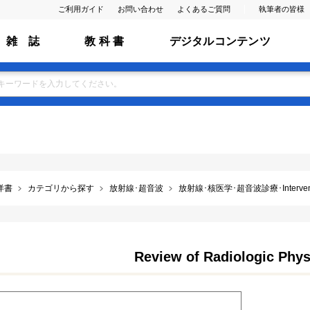
ご利用ガイド
お問い合わせ
よくあるご質問
執筆者の皆様
雑 誌
教 科 書
デジタルコンテンツ
洋書
カテゴリから探す
放射線･超音波
放射線･核医学･超音波診療･Interventio
Review of Radiologic Physi