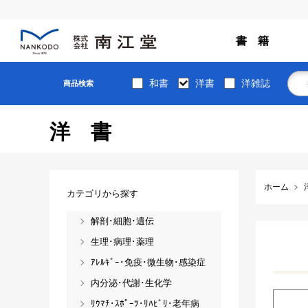
書 籍
和書
洋書
洋雑誌
商品検索
洋書
ホーム
カテゴリから探す
解剖･細胞･遺伝
生理･病理･薬理
ｱﾚﾙｷﾞｰ･免疫･微生物･感染症
内分泌･代謝･生化学
ﾘｳﾏﾁ･ｽﾎﾟｰﾂ･ﾘﾊﾋﾞﾘ･老年病