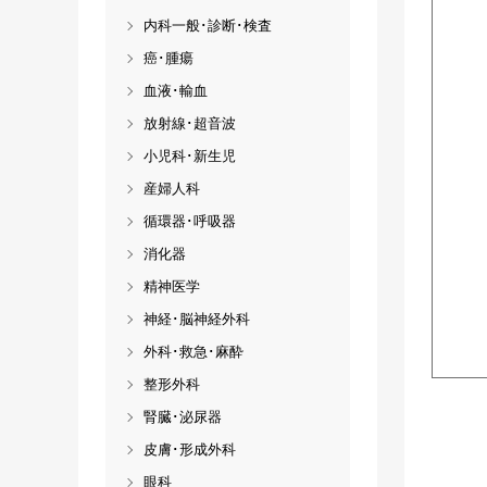
内科一般･診断･検査
癌･腫瘍
血液･輸血
放射線･超音波
小児科･新生児
産婦人科
循環器･呼吸器
消化器
精神医学
神経･脳神経外科
外科･救急･麻酔
整形外科
腎臓･泌尿器
皮膚･形成外科
眼科