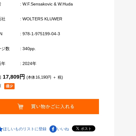
者
: W.F.Sensakovic & W.Huda
版社
: WOLTERS KLUWER
N
: 978-1-975199-04-3
ージ数
: 340pp.
版年
: 2024年
17,809円
価
(本体16,190円 ＋ 税)
庫
ほしいものリストに登録
いいね