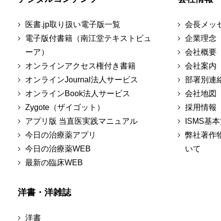
医書.jp取り扱い電子版一覧
会長メッ
電子版付書籍（南江堂テキストビュ
企業理念
ーア）
会社概要
オンラインアクセス権付き書籍
会社案内
オンラインJournal法人サービス
部署別連
オンラインBook法人サービス
会社地図
Zygote（ザイゴット）
採用情報
アプリ版 当直医実践マニュアル
ISMS基
今日の治療薬アプリ
弊社著作
今日の治療薬WEB
いて
最新の臨床WEB
洋書・洋雑誌
洋書