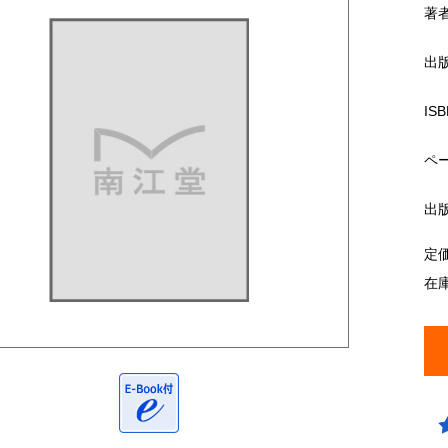
著
出
ISB
ペ
出
定
在