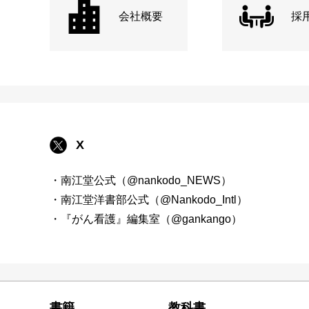
会社概要
採
X
・南江堂公式（@nankodo_NEWS）
・南江堂洋書部公式（@Nankodo_Intl）
・『がん看護』編集室（@gankango）
書籍
教科書