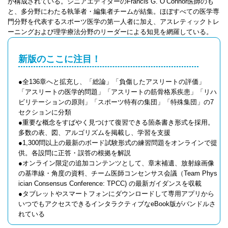
が構成されている。シニアエディターのFrancis G. O’Connor医師のも
と、多分野にわたる執筆者・編集者チームが結集。ほぼすべての医学専
門分野を代表するスポーツ医学の第一人者に加え、アスレティックトレ
ーニングおよび理学療法分野のリーダーによる知見を網羅している。
新版のここに注目！
●全136章へと拡充し、「総論」「負傷したアスリートの評価」
「アスリートの医学的問題」「アスリートの筋骨格系疾患」「リハ
ビリテーションの原則」「スポーツ特有の集団」「特殊集団」の7
セクションに分類
●重要な概念をすばやく見つけて復習できる箇条書き形式を採用。
多数の表、図、アルゴリズムを掲載し、学習を支援
●1,300問以上の最新のボード試験形式の練習問題をオンラインで提
供。各設問に正答・誤答の根拠を解説
●オンライン限定の追加コンテンツとして、章末補遺、放射線画像
の基準線・角度の資料、チーム医師コンセンサス会議（Team Phys
ician Consensus Conference: TPCC) の最新ガイダンスを収載
●タブレットやスマートフォンにダウンロードして専用アプリから
いつでもアクセスできるインタラクティブなeBook版がバンドルさ
れている