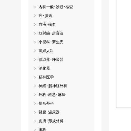
内科一般･診断･検査
癌･腫瘍
血液･輸血
放射線･超音波
小児科･新生児
産婦人科
循環器･呼吸器
消化器
精神医学
神経･脳神経外科
外科･救急･麻酔
整形外科
腎臓･泌尿器
皮膚･形成外科
眼科