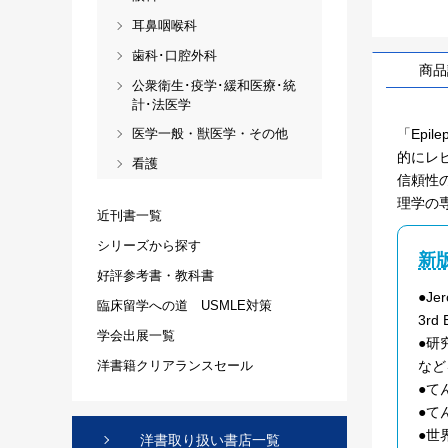
耳鼻咽喉科
歯科･口腔外科
商品
公衆衛生･疫学･緩和医療･統
計･法医学
「Epil
医学一般・獣医学・その他
的にレビュー
看護
信頼性
理学の
近刊書一覧
シリーズから探す
新
好評参考書・教科書
●Jer
臨床留学への道 USMLE対策
3rd
学会出展一覧
●研
など
洋書籍クリアランスセール
●て
●て
●世
洋書取り扱い書店一覧