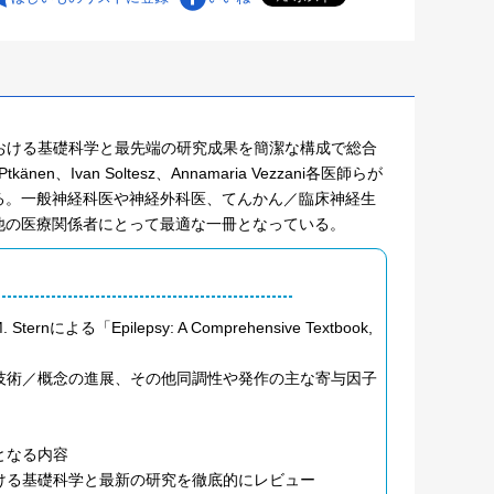
ベースに、てんかんにおける基礎科学と最先端の研究成果を簡潔な構成で総合
Ptkänen、Ivan Soltesz、Annamaria Vezzani各医師らが
る。一般神経科医や神経外科医、てんかん／臨床神経生
他の医療関係者にとって最適な一冊となっている。
M. Sternによる「Epilepsy: A Comprehensive Textbook,
技術／概念の進展、その他同調性や発作の主な寄与因子
となる内容
ける基礎科学と最新の研究を徹底的にレビュー