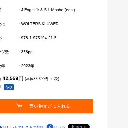
者
: J.Engel.Jr & S.L.Moshe (eds.)
版社
: WOLTERS KLUWER
N
: 978-1-975194-21-5
ージ数
: 368pp.
版年
: 2023年
42,559円
価
(本体38,690円 ＋ 税)
庫
ほしいものリストに登録
いいね