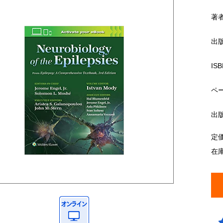
著
出
ISB
ペ
出
定
在