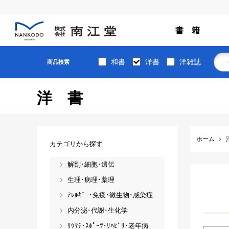
書 籍
和書
洋書
洋雑誌
商品検索
洋書
ホーム
カテゴリから探す
解剖･細胞･遺伝
生理･病理･薬理
ｱﾚﾙｷﾞｰ･免疫･微生物･感染症
内分泌･代謝･生化学
ﾘｳﾏﾁ･ｽﾎﾟｰﾂ･ﾘﾊﾋﾞﾘ･老年病