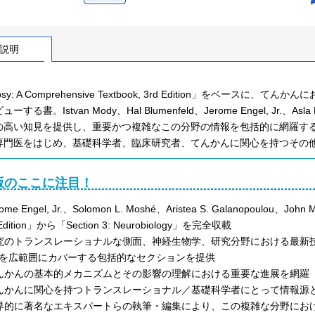
説明
epsy: A Comprehensive Textbook, 3rd Edition」を
する書。Istvan Mody、Hal Blumenfeld、Jerome Engel, Jr.、Asla 
の高い知見を提供し、重要かつ複雑なこの分野の情報を包括的に網羅す
専門医をはじめ、基礎科学者、臨床研究者、てんかんに関心を持つその
版のここに注目！
ome Engel, Jr.、Solomon L. Moshé、Aristea S. Galanopoulou、John 
 Edition」から「Section 3: Neurobiology」を完全収載
究のトランスレーショナルな側面、神経生物学、研究分野における最新
を広範囲にカバーする包括的なセクションを提供
んかんの基本的メカニズムとその影響の理解における重要な進展を網羅
んかんに関心を持つトランスレーショナル／基礎科学者にとって情報源
界的に著名なエキスパートらの執筆・編集により、この複雑な分野にお