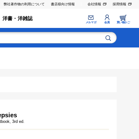
弊社著作物の利用について
書店様向け情報
会社情報
採用情報
洋書・洋雑誌
メルマガ
会員
買い物かご
epsies
book, 3rd ed.