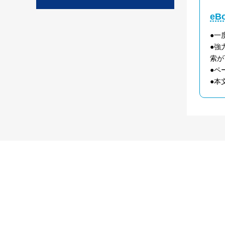
e
●一
●強
索が
●ペ
●本