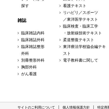
探す
看護テキスト
リハビリ／スポーツ
／東洋医学テキスト
雑誌
臨床検査・臨床工学
臨床雑誌内科
・放射線技術テキスト
臨床雑誌外科
柔道整復テキスト
臨床雑誌整形
東洋療法学校協会編テキ
外科
スト
別冊整形外科
電子教科書に関して
胸部外科
がん看護
サイトのご利用について
個人情報保護方針
特定商