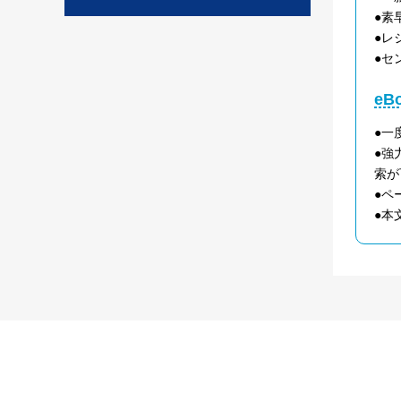
●素
●レ
●セ
e
●一
●強
索が
●ペ
●本