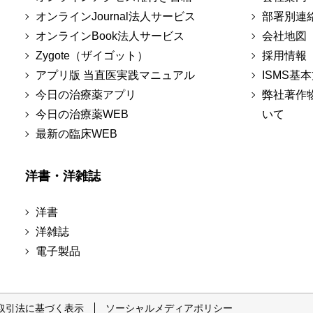
オンラインJournal法人サービス
部署別連
オンラインBook法人サービス
会社地図
Zygote（ザイゴット）
採用情報
アプリ版 当直医実践マニュアル
ISMS基
今日の治療薬アプリ
弊社著作
今日の治療薬WEB
いて
最新の臨床WEB
洋書・洋雑誌
洋書
洋雑誌
電子製品
取引法に基づく表示
ソーシャルメディアポリシー