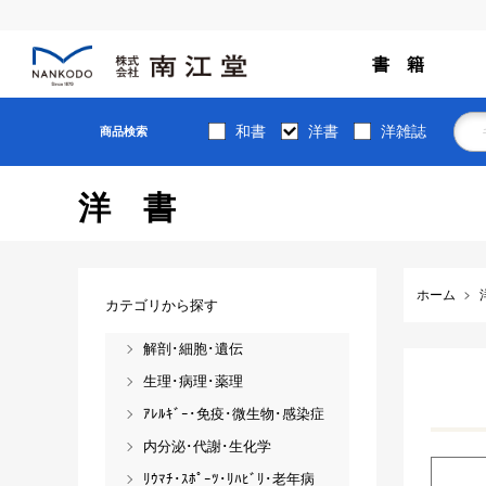
書 籍
和書
洋書
洋雑誌
商品検索
洋書
ホーム
カテゴリから探す
解剖･細胞･遺伝
生理･病理･薬理
ｱﾚﾙｷﾞｰ･免疫･微生物･感染症
内分泌･代謝･生化学
ﾘｳﾏﾁ･ｽﾎﾟｰﾂ･ﾘﾊﾋﾞﾘ･老年病