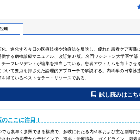
説明
変化、進化する今日の医療技術や治療法を反映し、優れた患者ケア実践
提供する病棟診療マニュアル、改訂第37版。名門ワシントン大学医学部
、チーフレジデントが編集を担当している。患者アウトカムを向上させ
について要点を押さえた論理的アプローチで解説する。内科学の日常診療
頼を得ているベストセラー・リソースである。
版のここに注目！
つでも素早く参照できる構成で、多岐にわたる内科学および主な副専門
新された色彩豊かなデザインで、投薬・治療情報、ガイドライン、図表