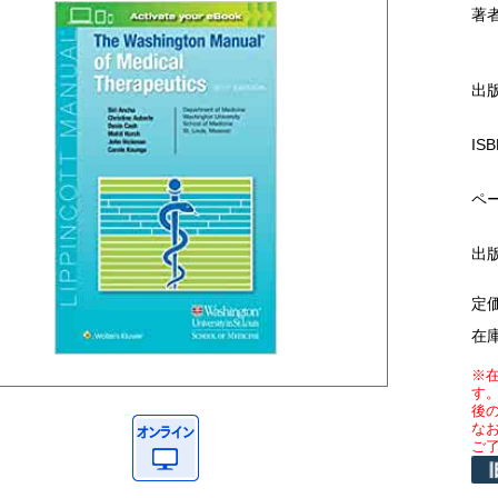
著
出
ISB
ペ
出
定
在
※
す
後
な
ご