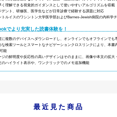
早く理解できる視覚的ガイダンスとして使いやすいアルゴリズムを収載
ジデント、研修医、医学生などが日常診療で経験する課題に対応
ントルイスのワシントン大学医学部およびBarnes-Jewish病院の内
Bookでより充実した読書体験を！
度に複数のデバイスへダウンロードし、オンラインでもオフラインでも
力な検索ツールとスマートなナビゲーションクロスリンクにより、本書内はも
可能
ージの鮮明度や反応性の高いデザインはそのままに、画像や本文の拡大
文のハイライト表示や、ワンクリックでのメモ追加機能
最近見た商品