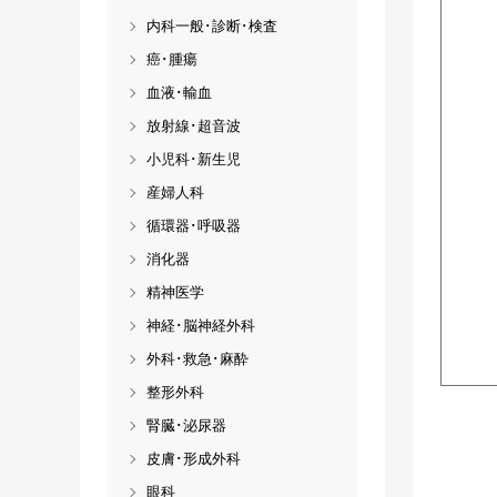
内科一般･診断･検査
癌･腫瘍
血液･輸血
放射線･超音波
小児科･新生児
産婦人科
循環器･呼吸器
消化器
精神医学
神経･脳神経外科
外科･救急･麻酔
整形外科
腎臓･泌尿器
皮膚･形成外科
眼科