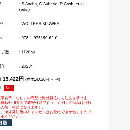
者
: S.Ancha, C.Auberle, D.Cash, et al.
(eds.)
版社
: WOLTERS KLUWER
N
: 978-1-975190-62-0
ージ数
: 1128pp.
版年
: 2023年
15,422円
価
(本体14,020円 ＋ 税)
庫
在庫表示「なし」の商品は海外発注にて注文を承りま
。概ね4～6週間で取寄可能です（「近刊」の商品は刊行
の入荷・発送になります）。
お、海外発注後のキャンセルはお受けできかねますので
了承ください。