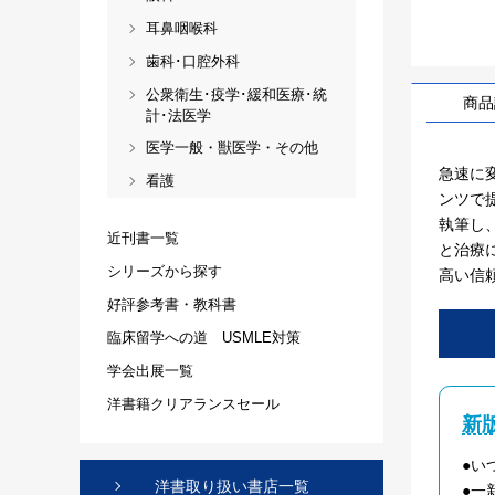
耳鼻咽喉科
歯科･口腔外科
公衆衛生･疫学･緩和医療･統
商品
計･法医学
医学一般・獣医学・その他
急速に
看護
ンツで
執筆し
近刊書一覧
と治療
シリーズから探す
高い信
好評参考書・教科書
臨床留学への道 USMLE対策
学会出展一覧
洋書籍クリアランスセール
新
●い
洋書取り扱い書店一覧
●一