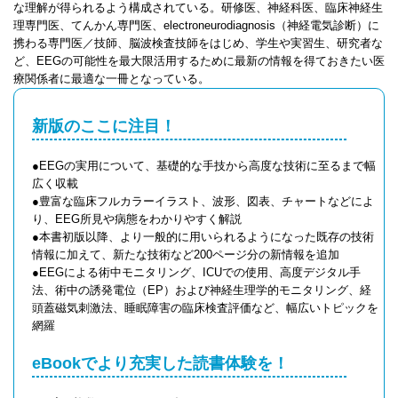
な理解が得られるよう構成されている。研修医、神経科医、臨床神経生
理専門医、てんかん専門医、electroneurodiagnosis（神経電気診断）に
携わる専門医／技師、脳波検査技師をはじめ、学生や実習生、研究者な
ど、EEGの可能性を最大限活用するために最新の情報を得ておきたい医
療関係者に最適な一冊となっている。
新版のここに注目！
●EEGの実用について、基礎的な手技から高度な技術に至るまで幅
広く収載
●豊富な臨床フルカラーイラスト、波形、図表、チャートなどによ
り、EEG所見や病態をわかりやすく解説
●本書初版以降、より一般的に用いられるようになった既存の技術
情報に加えて、新たな技術など200ページ分の新情報を追加
●EEGによる術中モニタリング、ICUでの使用、高度デジタル手
法、術中の誘発電位（EP）および神経生理学的モニタリング、経
頭蓋磁気刺激法、睡眠障害の臨床検査評価など、幅広いトピックを
網羅
eBookでより充実した読書体験を！