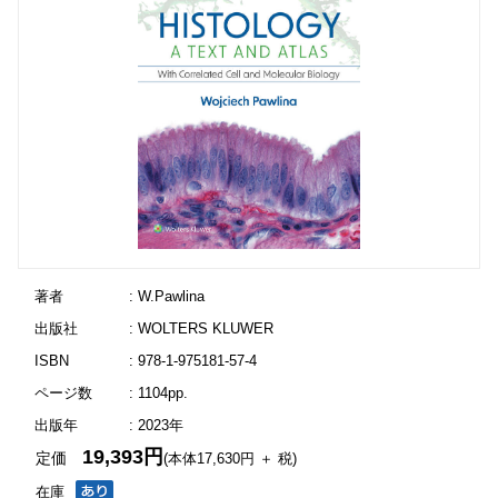
著者
: W.Pawlina
出版社
: WOLTERS KLUWER
ISBN
: 978-1-975181-57-4
ページ数
: 1104pp.
出版年
: 2023年
19,393円
定価
(本体17,630円 ＋ 税)
在庫