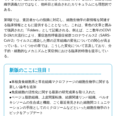
織学講義だけではなく、他科目と統合されたカリキュラムにも理想的で
ある。
第9版では、査読者からの指摘に対応し、細胞生物学の新情報を関連す
る臨床情報とともに提供することとなった。これは、青色の文章と囲み
で強調された「Folders」として記載される。例えば、ここ数年のCOVI
D-19の大流行により、重症急性呼吸器症候群コロナウイルス2（SARS-
CoV-2）ウイルスに感染した際の正常組織の変化についての関心が高ま
っている。いくつかの章では、こうした変化について言及しており、分
子的・細胞的なメカニズムと実症例における臨床的特徴を提示してい
る。
新版のここに注目！
●単核貪食細胞系と常在組織マクロファージの細胞生物学に関する
新しい論考を追加
●免疫細胞の活性化に関する最新の研究成果を取り入れた
●ベージュ脂肪組織、上皮間葉転換、結膜関連リンパ組織、ペルオ
キシソームの生合成と機能、ごく最近発見された細胞間コミュニケ
ーションの手段としてのミクロソームなどといった細胞生物学のト
ピックをアップデート