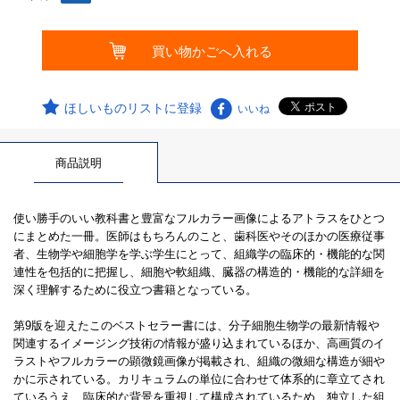
ほしいものリストに登録
いいね
商品説明
使い勝手のいい教科書と豊富なフルカラー画像によるアトラスをひとつ
にまとめた一冊。医師はもちろんのこと、歯科医やそのほかの医療従事
者、生物学や細胞学を学ぶ学生にとって、組織学の臨床的・機能的な関
連性を包括的に把握し、細胞や軟組織、臓器の構造的・機能的な詳細を
深く理解するために役立つ書籍となっている。
第9版を迎えたこのベストセラー書には、分子細胞生物学の最新情報や
関連するイメージング技術の情報が盛り込まれているほか、高画質のイ
ラストやフルカラーの顕微鏡画像が掲載され、組織の微細な構造が細や
かに示されている。カリキュラムの単位に合わせて体系的に章立てされ
ているうえ、臨床的な背景を重視して構成されているため、独立した組