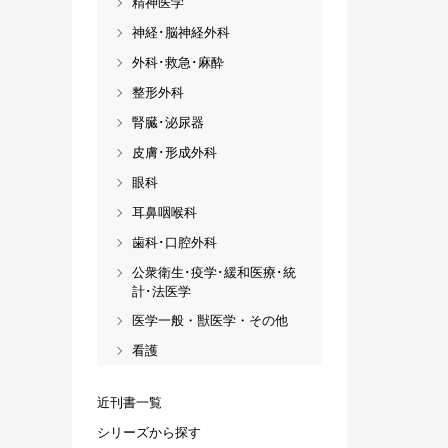
精神医学
神経･脳神経外科
外科･救急･麻酔
整形外科
腎臓･泌尿器
皮膚･形成外科
眼科
耳鼻咽喉科
歯科･口腔外科
公衆衛生･疫学･緩和医療･統
計･法医学
医学一般・獣医学・その他
看護
近刊書一覧
シリーズから探す