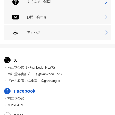
よくあるご質問
お問い合わせ
アクセス
X
・南江堂公式（@nankodo_NEWS）
・南江堂洋書部公式（@Nankodo_Intl）
・『がん看護』編集室（@gankango）
Facebook
・南江堂公式
・NurSHARE