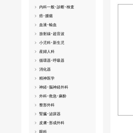
内科一般･診断･検査
癌･腫瘍
血液･輸血
放射線･超音波
小児科･新生児
産婦人科
循環器･呼吸器
消化器
精神医学
神経･脳神経外科
外科･救急･麻酔
整形外科
腎臓･泌尿器
皮膚･形成外科
眼科