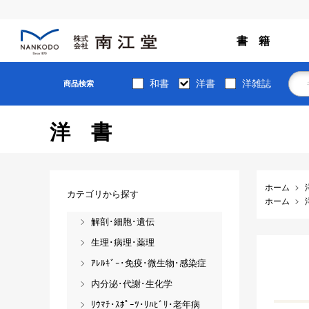
書 籍
和書
洋書
洋雑誌
商品検索
洋書
ホーム
カテゴリから探す
ホーム
解剖･細胞･遺伝
生理･病理･薬理
ｱﾚﾙｷﾞｰ･免疫･微生物･感染症
内分泌･代謝･生化学
ﾘｳﾏﾁ･ｽﾎﾟｰﾂ･ﾘﾊﾋﾞﾘ･老年病