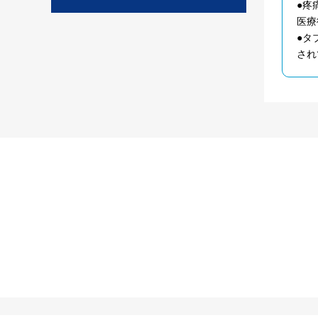
●疼
医療
●タ
され