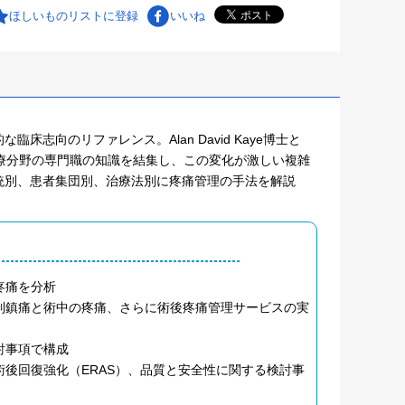
ほしいものリストに登録
いいね
向のリファレンス。Alan David Kaye博士と
関連医療分野の専門職の知識を結集し、この変化が激しい複雑
統別、患者集団別、治療法別に疼痛管理の手法を解説
疼痛を分析
制鎮痛と術中の疼痛、さらに術後疼痛管理サービスの実
討事項で構成
後回復強化（ERAS）、品質と安全性に関する検討事