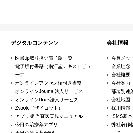
デジタルコンテンツ
会社情報
医書.jp取り扱い電子版一覧
会長メッ
電子版付書籍（南江堂テキストビュ
企業理念
ーア）
会社概要
オンラインアクセス権付き書籍
会社案内
オンラインJournal法人サービス
部署別連
オンラインBook法人サービス
会社地図
Zygote（ザイゴット）
採用情報
アプリ版 当直医実践マニュアル
ISMS基
今日の治療薬アプリ
弊社著作
今日の治療薬WEB
いて