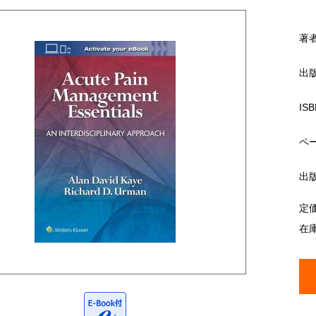
著
出
ISB
ペ
出
定
在