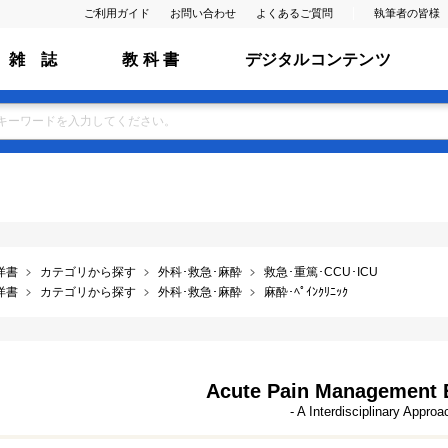
ご利用ガイド
お問い合わせ
よくあるご質問
執筆者の皆様
雑 誌
教 科 書
デジタルコンテンツ
洋書
カテゴリから探す
外科･救急･麻酔
救急･重篤･CCU･ICU
洋書
カテゴリから探す
外科･救急･麻酔
麻酔･ﾍﾟｲﾝｸﾘﾆｯｸ
Acute Pain Management E
- A Interdisciplinary Approa