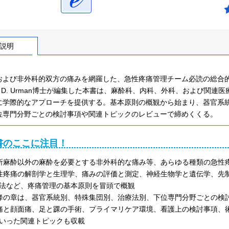
説明
よび非外科的双方の痛みを網羅した、急性疼痛管理チーム必読の総合的な臨床志
ard D. Urman博士が編集した本書は、麻酔科、内科、外科、および
に学際的なアプローチを提供する。基本原則の概観から始まり、器官系
位専門分野ごとの検討事項や関連トピックのレビューで締めくくる。
書のここに注目！
所麻酔以外の麻酔を必要とする非外科的な痛み等、あらゆる種類の急性
性疼痛の解剖学と生理学、痛みの評価と測定、神経生物学と遺伝学、先
法など、疼痛管理の基本原則を冒頭で概観
降の章は、器官系統別、特殊集団別、治療法別、下位専門分野ごとの検
痛と顔面痛、足と踝の手術、プライマリケア環境、看護上の検討事項、術
いった関連トピックも収載