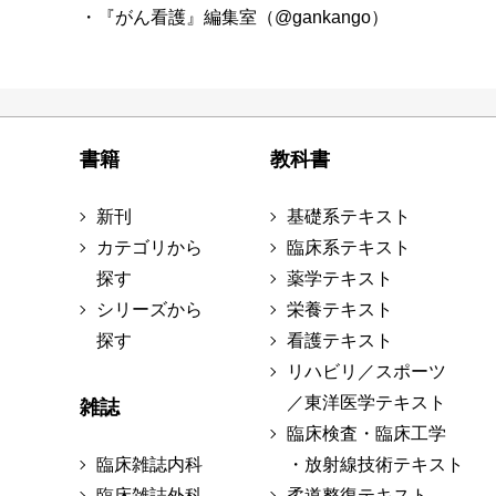
・『がん看護』編集室（@gankango）
書籍
教科書
新刊
基礎系テキスト
カテゴリから
臨床系テキスト
探す
薬学テキスト
シリーズから
栄養テキスト
探す
看護テキスト
リハビリ／スポーツ
／東洋医学テキスト
雑誌
臨床検査・臨床工学
臨床雑誌内科
・放射線技術テキスト
臨床雑誌外科
柔道整復テキスト