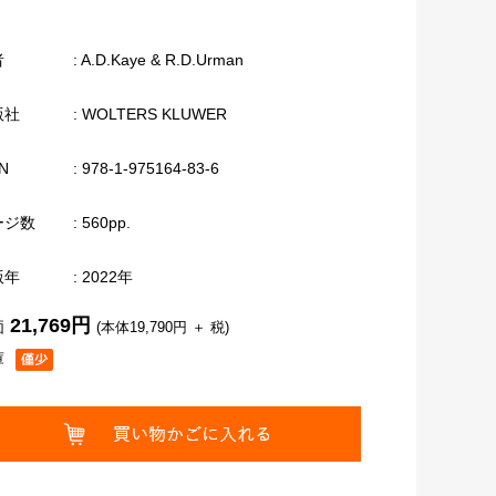
者
: A.D.Kaye & R.D.Urman
版社
: WOLTERS KLUWER
N
: 978-1-975164-83-6
ージ数
: 560pp.
版年
: 2022年
21,769円
価
(本体19,790円 ＋ 税)
庫