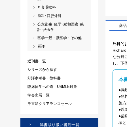
耳鼻咽喉科
歯科･口腔外科
公衆衛生･疫学･緩和医療･統
商品
計･法医学
医学一般・獣医学・その他
外科的お
看護
Rich
な分野
近刊書一覧
し、下
シリーズから探す
好評参考書・教科書
本
臨床留学への道 USMLE対策
●局
学会出展一覧
●急
施方
洋書籍クリアランスセール
●以
●歯
項と
洋書取り扱い書店一覧