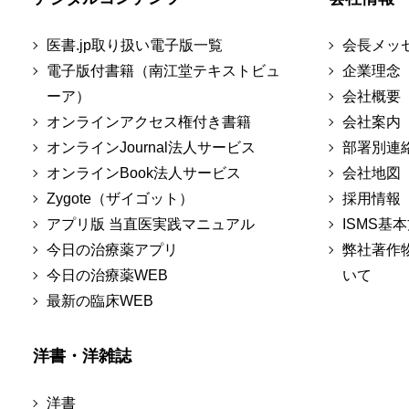
医書.jp取り扱い電子版一覧
会長メッ
電子版付書籍（南江堂テキストビュ
企業理念
ーア）
会社概要
オンラインアクセス権付き書籍
会社案内
オンラインJournal法人サービス
部署別連
オンラインBook法人サービス
会社地図
Zygote（ザイゴット）
採用情報
アプリ版 当直医実践マニュアル
ISMS基
今日の治療薬アプリ
弊社著作
今日の治療薬WEB
いて
最新の臨床WEB
洋書・洋雑誌
洋書