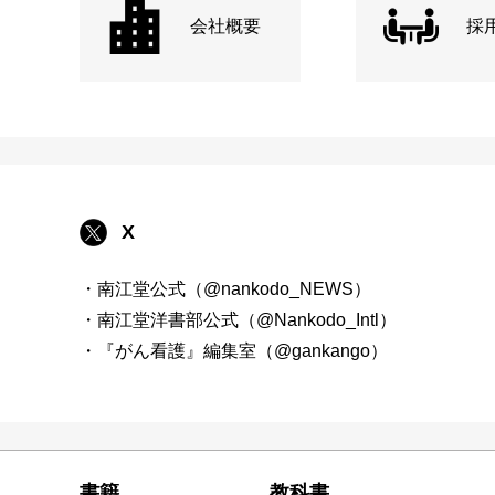
会社概要
採
X
・南江堂公式（@nankodo_NEWS）
・南江堂洋書部公式（@Nankodo_Intl）
・『がん看護』編集室（@gankango）
書籍
教科書