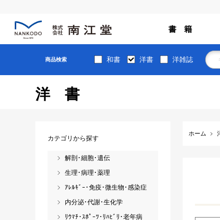
書 籍
和書
洋書
洋雑誌
商品検索
洋書
ホーム
カテゴリから探す
解剖･細胞･遺伝
生理･病理･薬理
ｱﾚﾙｷﾞｰ･免疫･微生物･感染症
内分泌･代謝･生化学
ﾘｳﾏﾁ･ｽﾎﾟｰﾂ･ﾘﾊﾋﾞﾘ･老年病