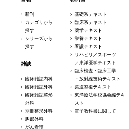
新刊
基礎系テキスト
カテゴリから
臨床系テキスト
探す
薬学テキスト
シリーズから
栄養テキスト
探す
看護テキスト
リハビリ／スポーツ
／東洋医学テキスト
雑誌
臨床検査・臨床工学
臨床雑誌内科
・放射線技術テキスト
臨床雑誌外科
柔道整復テキスト
臨床雑誌整形
東洋療法学校協会編テキ
外科
スト
別冊整形外科
電子教科書に関して
胸部外科
がん看護