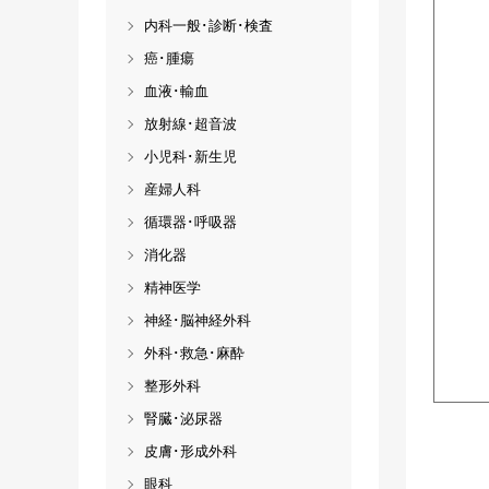
内科一般･診断･検査
癌･腫瘍
血液･輸血
放射線･超音波
小児科･新生児
産婦人科
循環器･呼吸器
消化器
精神医学
神経･脳神経外科
外科･救急･麻酔
整形外科
腎臓･泌尿器
皮膚･形成外科
眼科