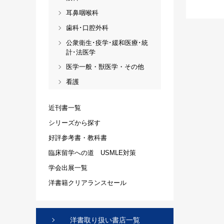
耳鼻咽喉科
歯科･口腔外科
公衆衛生･疫学･緩和医療･統
計･法医学
医学一般・獣医学・その他
看護
近刊書一覧
シリーズから探す
好評参考書・教科書
臨床留学への道 USMLE対策
学会出展一覧
洋書籍クリアランスセール
洋書取り扱い書店一覧