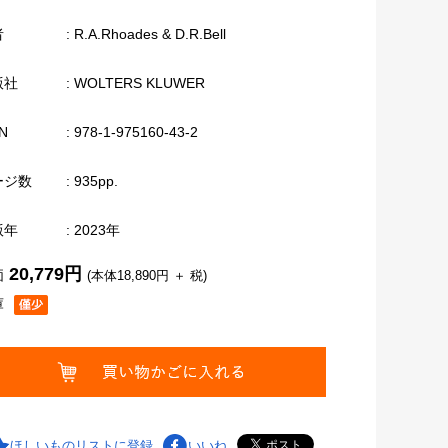
者
: R.A.Rhoades & D.R.Bell
版社
: WOLTERS KLUWER
N
: 978-1-975160-43-2
ージ数
: 935pp.
版年
: 2023年
20,779円
価
(本体18,890円 ＋ 税)
庫
ほしいものリストに登録
いいね