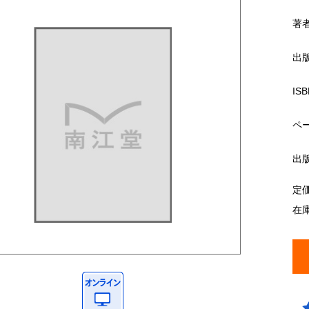
著
出
ISB
ペ
出
定
在