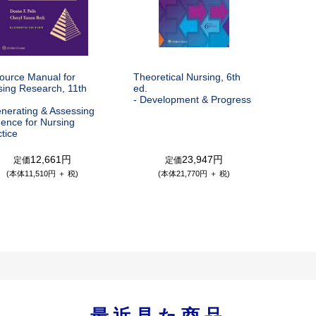
ource Manual for
Theoretical Nursing, 6th
sing Research, 11th
ed.
- Development & Progress
enerating & Assessing
dence for Nursing
tice
12,661円
23,947円
定価
定価
(本体11,510円 ＋ 税)
(本体21,770円 ＋ 税)
最近見た商品