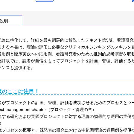
説明
理論に特化して、詳細を最も網羅的に解説したテキスト第5版。看護研
与える本書は、理論の評価に必要なクリティカルシンキングのスキルを
適用例と臨床実践への応用例、看護研究者のための批判的思考演習を収
改訂版では、読者が自信をもってプロジェクトを計画、管理、評価する
ダンスも提供する。
版のここに注目！
者がプロジェクトの計画、管理、評価を成功させるためのプロセスとツ
ject management chapter（プロジェクト管理の章）
連する研究および実践プロジェクトに対する理論の効果的な適用の実例を提示する、
）
究プロセスの概要と、既発表の研究における中範囲理論の適用例を提供する、Using Mi