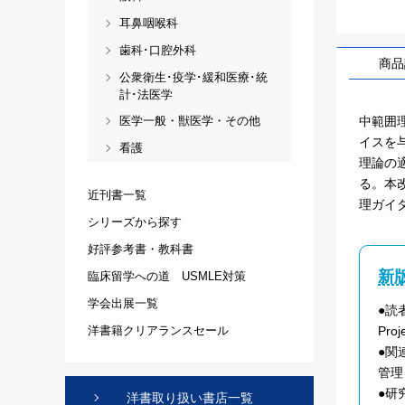
耳鼻咽喉科
歯科･口腔外科
商品
公衆衛生･疫学･緩和医療･統
計･法医学
中範囲
医学一般・獣医学・その他
イスを
看護
理論の
る。本
近刊書一覧
理ガイ
シリーズから探す
好評参考書・教科書
新
臨床留学への道 USMLE対策
学会出展一覧
●読
Pro
洋書籍クリアランスセール
●関
管理
●研
洋書取り扱い書店一覧