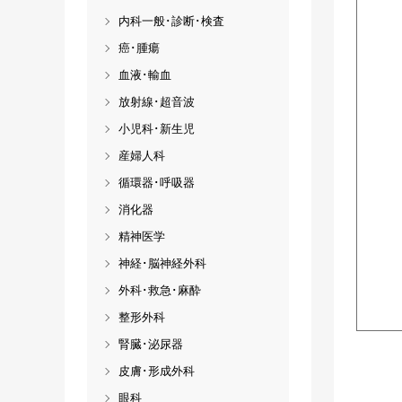
内科一般･診断･検査
癌･腫瘍
血液･輸血
放射線･超音波
小児科･新生児
産婦人科
循環器･呼吸器
消化器
精神医学
神経･脳神経外科
外科･救急･麻酔
整形外科
腎臓･泌尿器
皮膚･形成外科
眼科