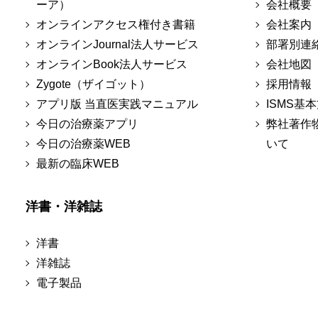
ーア）
会社概要
オンラインアクセス権付き書籍
会社案内
オンラインJournal法人サービス
部署別連
オンラインBook法人サービス
会社地図
Zygote（ザイゴット）
採用情報
アプリ版 当直医実践マニュアル
ISMS基
今日の治療薬アプリ
弊社著作
今日の治療薬WEB
いて
最新の臨床WEB
洋書・洋雑誌
洋書
洋雑誌
電子製品