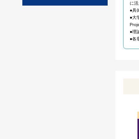
に活
●具
●大
Pr
●理論
●各