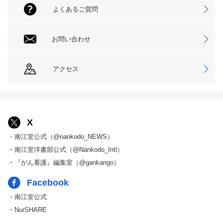
よくあるご質問
お問い合わせ
アクセス
X
・南江堂公式（@nankodo_NEWS）
・南江堂洋書部公式（@Nankodo_Intl）
・『がん看護』編集室（@gankango）
Facebook
・南江堂公式
・NurSHARE