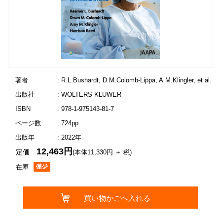
著者
: R.L.Bushardt, D.M.Colomb-Lippa, A.M.Klingler, et al.
出版社
: WOLTERS KLUWER
ISBN
: 978-1-975143-81-7
ページ数
: 724pp.
出版年
: 2022年
12,463円
定価
(本体11,330円 ＋ 税)
在庫