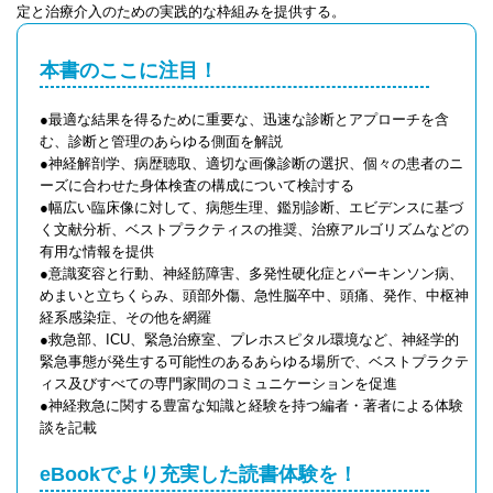
定と治療介入のための実践的な枠組みを提供する。
本書のここに注目！
●最適な結果を得るために重要な、迅速な診断とアプローチを含
む、診断と管理のあらゆる側面を解説
●神経解剖学、病歴聴取、適切な画像診断の選択、個々の患者のニ
ーズに合わせた身体検査の構成について検討する
●幅広い臨床像に対して、病態生理、鑑別診断、エビデンスに基づ
く文献分析、ベストプラクティスの推奨、治療アルゴリズムなどの
有用な情報を提供
●意識変容と行動、神経筋障害、多発性硬化症とパーキンソン病、
めまいと立ちくらみ、頭部外傷、急性脳卒中、頭痛、発作、中枢神
経系感染症、その他を網羅
●救急部、ICU、緊急治療室、プレホスピタル環境など、神経学的
緊急事態が発生する可能性のあるあらゆる場所で、ベストプラクテ
ィス及びすべての専門家間のコミュニケーションを促進
●神経救急に関する豊富な知識と経験を持つ編者・著者による体験
談を記載
eBookでより充実した読書体験を！