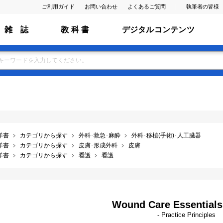
ご利用ガイド
お問い合わせ
よくあるご質問
執筆者の皆様
雑 誌
教 科 書
デジタルコンテンツ
洋書
カテゴリから探す
外科･救急･麻酔
外科･移植(手術)･人工臓器
洋書
カテゴリから探す
皮膚･形成外科
皮膚
洋書
カテゴリから探す
看護
看護
Wound Care Essentials,
- Practice Principles