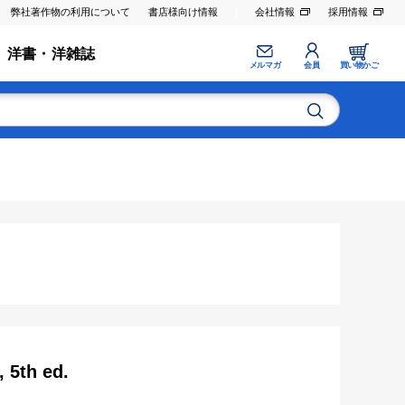
弊社著作物の利用について
書店様向け情報
会社情報
採用情報
洋書・洋雑誌
メルマガ
会員
買い物かご
 5th ed.