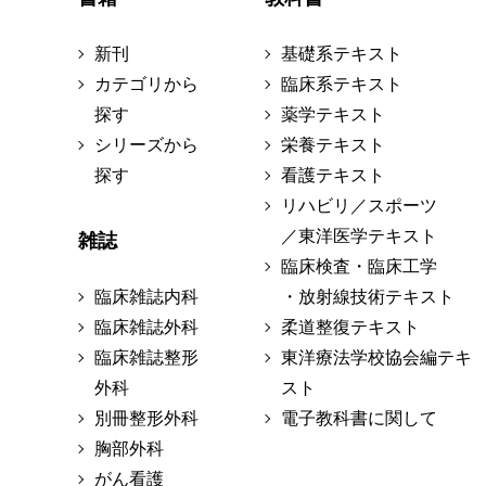
新刊
基礎系テキスト
カテゴリから
臨床系テキスト
探す
薬学テキスト
シリーズから
栄養テキスト
探す
看護テキスト
リハビリ／スポーツ
／東洋医学テキスト
雑誌
臨床検査・臨床工学
臨床雑誌内科
・放射線技術テキスト
臨床雑誌外科
柔道整復テキスト
臨床雑誌整形
東洋療法学校協会編テキ
外科
スト
別冊整形外科
電子教科書に関して
胸部外科
がん看護