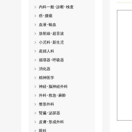
内科一般･診断･検査
癌･腫瘍
血液･輸血
放射線･超音波
小児科･新生児
産婦人科
循環器･呼吸器
消化器
精神医学
神経･脳神経外科
外科･救急･麻酔
整形外科
腎臓･泌尿器
皮膚･形成外科
眼科