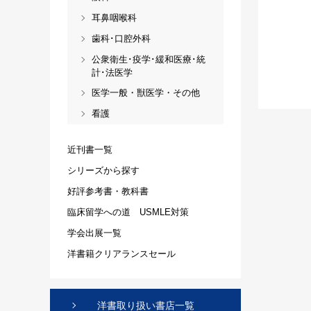
耳鼻咽喉科
歯科･口腔外科
公衆衛生･疫学･緩和医療･統
計･法医学
医学一般・獣医学・その他
看護
近刊書一覧
シリーズから探す
好評参考書・教科書
臨床留学への道 USMLE対策
学会出展一覧
洋書籍クリアランスセール
洋書取り扱い書店一覧