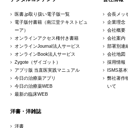
医書.jp取り扱い電子版一覧
会長メッ
電子版付書籍（南江堂テキストビュ
企業理念
ーア）
会社概要
オンラインアクセス権付き書籍
会社案内
オンラインJournal法人サービス
部署別連
オンラインBook法人サービス
会社地図
Zygote（ザイゴット）
採用情報
アプリ版 当直医実践マニュアル
ISMS基
今日の治療薬アプリ
弊社著作
今日の治療薬WEB
いて
最新の臨床WEB
洋書・洋雑誌
洋書