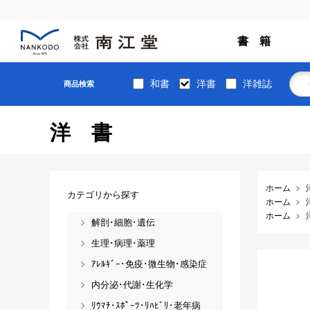
書 籍
和書
洋書
洋雑誌
商品検索
洋書
ホーム
カテゴリから探す
ホーム
ホーム
解剖･細胞･遺伝
生理･病理･薬理
ｱﾚﾙｷﾞｰ･免疫･微生物･感染症
内分泌･代謝･生化学
ﾘｳﾏﾁ･ｽﾎﾟｰﾂ･ﾘﾊﾋﾞﾘ･老年病