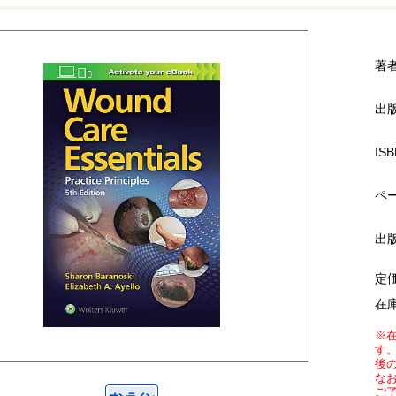
著
出
ISB
ペ
出
定
在
※
す
後
な
ご