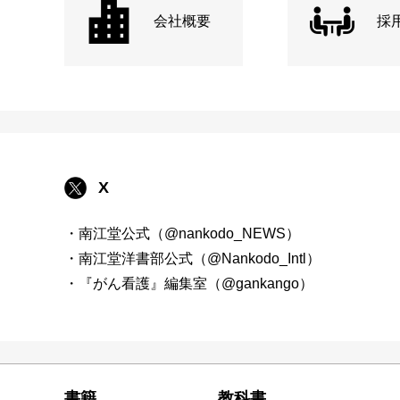
会社概要
採
X
・南江堂公式（@nankodo_NEWS）
・南江堂洋書部公式（@Nankodo_Intl）
・『がん看護』編集室（@gankango）
書籍
教科書