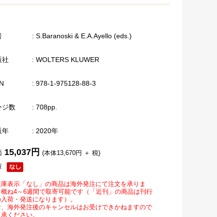
者
: S.Baranoski & E.A.Ayello (eds.)
版社
: WOLTERS KLUWER
N
: 978-1-975128-88-3
ージ数
: 708pp.
版年
: 2020年
15,037円
価
(本体13,670円 ＋ 税)
庫
在庫表示「なし」の商品は海外発注にて注文を承りま
。概ね4～6週間で取寄可能です（「近刊」の商品は刊行
の入荷・発送になります）。
お、海外発注後のキャンセルはお受けできかねますので
了承ください。