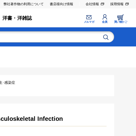
弊社著作物の利用について
書店様向け情報
会社情報
採用情報
洋書・洋雑誌
メルマガ
会員
買い物かご
寄生･感染症
uloskeletal Infection