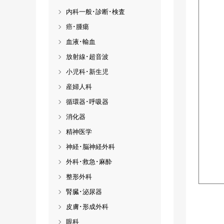
内科一般･診断･検査
癌･腫瘍
血液･輸血
放射線･超音波
小児科･新生児
産婦人科
循環器･呼吸器
消化器
精神医学
神経･脳神経外科
外科･救急･麻酔
整形外科
腎臓･泌尿器
皮膚･形成外科
眼科