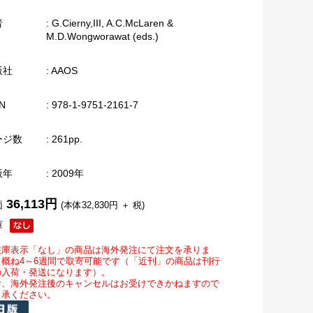
者
: G.Cierny,III, A.C.McLaren &
M.D.Wongworawat (eds.)
版社
: AAOS
N
: 978-1-9751-2161-7
ージ数
: 261pp.
版年
: 2009年
36,113円
価
(本体32,830円 ＋ 税)
庫
在庫表示「なし」の商品は海外発注にて注文を承りま
。概ね4～6週間で取寄可能です（「近刊」の商品は刊行
の入荷・発送になります）。
お、海外発注後のキャンセルはお受けできかねますので
了承ください。