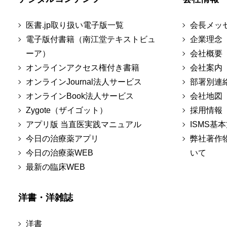
医書.jp取り扱い電子版一覧
会長メッ
電子版付書籍（南江堂テキストビュ
企業理念
ーア）
会社概要
オンラインアクセス権付き書籍
会社案内
オンラインJournal法人サービス
部署別連
オンラインBook法人サービス
会社地図
Zygote（ザイゴット）
採用情報
アプリ版 当直医実践マニュアル
ISMS基
今日の治療薬アプリ
弊社著作
今日の治療薬WEB
いて
最新の臨床WEB
洋書・洋雑誌
洋書