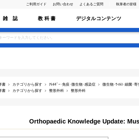
ご利用ガイド
お問い合わせ
よくあるご質問
執筆者の皆様
雑 誌
教 科 書
デジタルコンテンツ
洋書
カテゴリから探す
ｱﾚﾙｷﾞｰ･免疫･微生物･感染症
微生物･ｳｨﾙｽ･細菌･
洋書
カテゴリから探す
整形外科
整形外科
Orthopaedic Knowledge Update: Musc