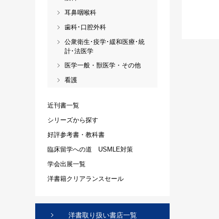
耳鼻咽喉科
歯科･口腔外科
公衆衛生･疫学･緩和医療･統
計･法医学
医学一般・獣医学・その他
看護
近刊書一覧
シリーズから探す
好評参考書・教科書
臨床留学への道 USMLE対策
学会出展一覧
洋書籍クリアランスセール
洋書取り扱い書店一覧