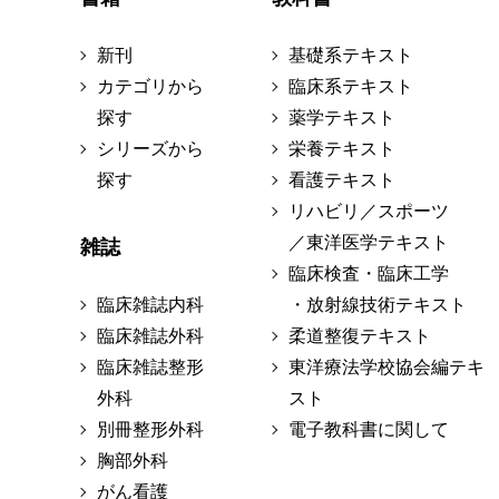
新刊
基礎系テキスト
カテゴリから
臨床系テキスト
探す
薬学テキスト
シリーズから
栄養テキスト
探す
看護テキスト
リハビリ／スポーツ
／東洋医学テキスト
雑誌
臨床検査・臨床工学
臨床雑誌内科
・放射線技術テキスト
臨床雑誌外科
柔道整復テキスト
臨床雑誌整形
東洋療法学校協会編テキ
外科
スト
別冊整形外科
電子教科書に関して
胸部外科
がん看護