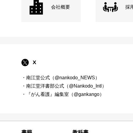
会社概要
採
X
・南江堂公式（@nankodo_NEWS）
・南江堂洋書部公式（@Nankodo_Intl）
・『がん看護』編集室（@gankango）
書籍
教科書