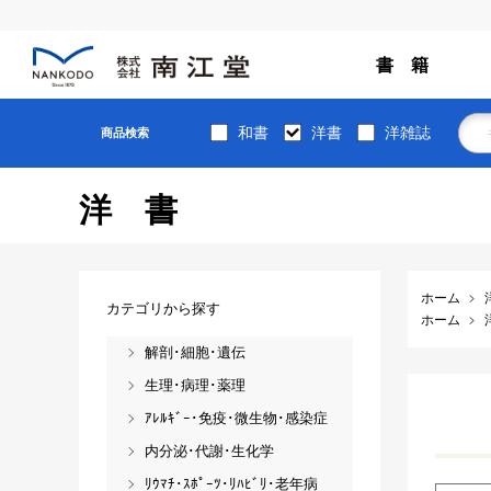
書 籍
和書
洋書
洋雑誌
商品検索
洋書
ホーム
カテゴリから探す
ホーム
解剖･細胞･遺伝
生理･病理･薬理
ｱﾚﾙｷﾞｰ･免疫･微生物･感染症
内分泌･代謝･生化学
ﾘｳﾏﾁ･ｽﾎﾟｰﾂ･ﾘﾊﾋﾞﾘ･老年病