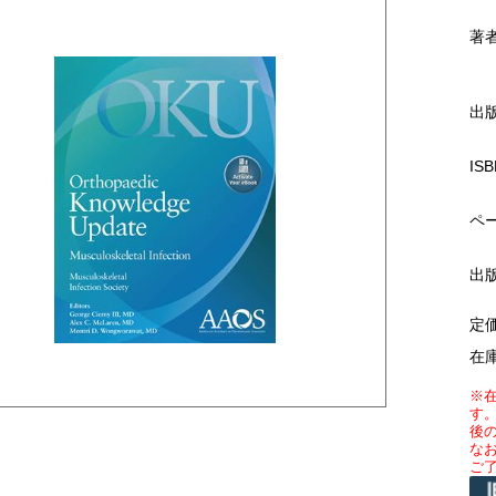
著
出
ISB
ペ
出
定
在
※
す
後
な
ご