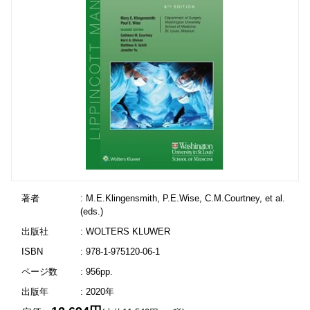
著者
: M.E.Klingensmith, P.E.Wise, C.M.Courtney, et al.
(eds.)
出版社
: WOLTERS KLUWER
ISBN
: 978-1-975120-06-1
ページ数
: 956pp.
出版年
: 2020年