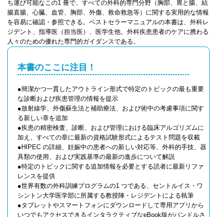
ち運び可能なこの1 冊で、すべての外科的専門分野（胸部、胃と腸、結
腸直腸、心臓、血管、胸部、外傷、救命救急等）に関する実用的な情報
を容易に確認・参照できる。ベストセラーマニュアルの本書は、外科レ
ジデント、指導医（担当医）、医学生他、外科疾患患者のケアに携わる
人々のための優れた専門的ガイダンスである。
本書のここに注目！
●簡潔かつ一貫したアウトライン形式で特定のトピックの最も重要
な診断および疾患管理の情報を提示
●放射線学、外傷蘇生法と補助療法、および術中の考慮事項に関す
る新しい章を追加
●疾患の精密検査、診断、および管理における臨床アルゴリズムに
加え、すべての章に最新の資格試験形式によるテスト問題を収載
●HIPEC の詳細、妊娠中の患者への新しい対応等、外科的手技、器
具類の使用、および実践基準の最新の進歩について解説
●特定のトピックに関する追加情報を必要とする読者に最新リファ
レンスを提供
●世界有数の外科訓練プログラムの1 つである、セントルイス・ワ
シントン大学医学部に所属する教授陣・レジデントによる執筆
●タブレットやスマートフォンにダウンロードして専用アプリから
いつでもアクセスできるインタラクティブなeBook版がバンドルさ