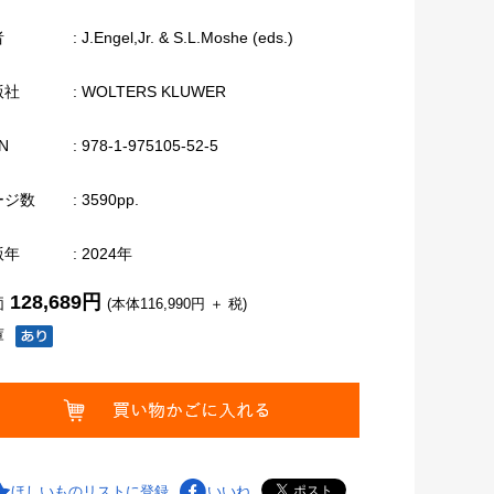
者
: J.Engel,Jr. & S.L.Moshe (eds.)
版社
: WOLTERS KLUWER
N
: 978-1-975105-52-5
ージ数
: 3590pp.
版年
: 2024年
128,689円
価
(本体116,990円 ＋ 税)
庫
ほしいものリストに登録
いいね