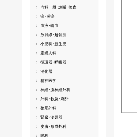
内科一般･診断･検査
癌･腫瘍
血液･輸血
放射線･超音波
小児科･新生児
産婦人科
循環器･呼吸器
消化器
精神医学
神経･脳神経外科
外科･救急･麻酔
整形外科
腎臓･泌尿器
皮膚･形成外科
眼科