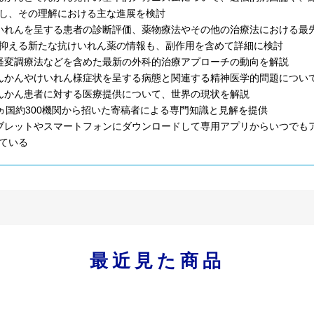
し、その理解における主な進展を検討
いれんを呈する患者の診断評価、薬物療法やその他の治療法における最
抑える新たな抗けいれん薬の情報も、副作用を含めて詳細に検討
経変調療法などを含めた最新の外科的治療アプローチの動向を解説
んかんやけいれん様症状を呈する病態と関連する精神医学的問題につい
んかん患者に対する医療提供について、世界の現状を解説
8ヵ国約300機関から招いた寄稿者による専門知識と見解を提供
ブレットやスマートフォンにダウンロードして専用アプリからいつでもア
ている
最近見た商品