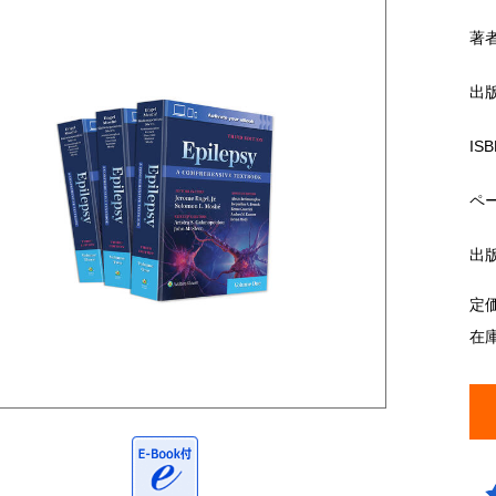
著
出
ISB
ペ
出
定
在