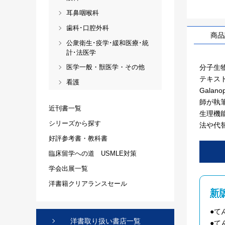
耳鼻咽喉科
歯科･口腔外科
商品
公衆衛生･疫学･緩和医療･統
計･法医学
分子生
医学一般・獣医学・その他
テキストブ
看護
Galano
師が執
近刊書一覧
生理機
シリーズから探す
法や代
好評参考書・教科書
臨床留学への道 USMLE対策
学会出展一覧
洋書籍クリアランスセール
新
●て
洋書取り扱い書店一覧
●て