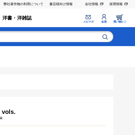
弊社著作物の利用について
書店様向け情報
会社情報
採用情報
洋書・洋雑誌
メルマガ
会員
買い物かご
 vols.
ok