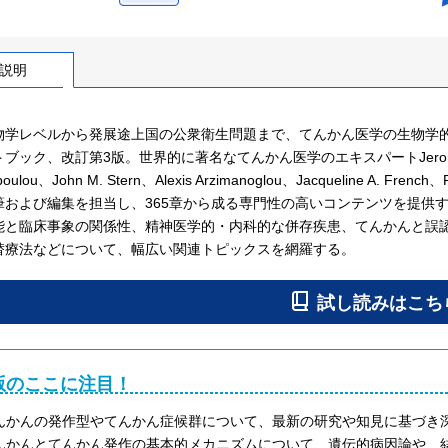
説明
物学レベルから発展途上国の公衆衛生問題まで、てんかん医学の生物学
ック、改訂第3版。世界的に著名なてんかん医学のエキスパートJerome Engel, J
poulou、John M. Stern、Alexis Arzimanoglou、Jacqueline A. French
筆および編集を担当し、365章から成る専門性の高いコンテンツを提供
能と臨床事象の関係性、精神医学的・内科的な併存疾患、てんかんと誤
替療法などについて、幅広い関連トピックスを網羅する。
版のここに注目！
んかんの発作型やてんかん症候群について、最新の研究や知見に基づき
んかんとてんかん発作の基本的メカニズムについて、遺伝的病因論や、