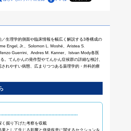
的／生理学的側面や臨床情報を幅広く解説する3巻構成の
r.、Solomon L. Moshé、Aristea S.
、Renzo Guerrini、Andres M. Kanner、Istvan Mody各医
する。てんかんの発作型やてんかん症候群の詳細な検討、
認されやすい病態、広まりつつある薬理学的・外科的療
深く掘り下げた考察を収載
結果として生じる影響と併発疾患に関するセクションを