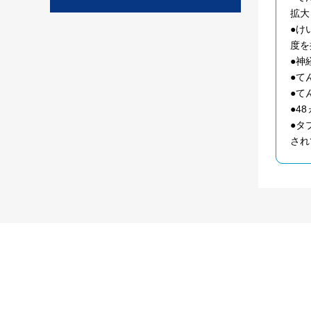
拡大
●け
度を
●神
●て
●て
●4
●タ
され