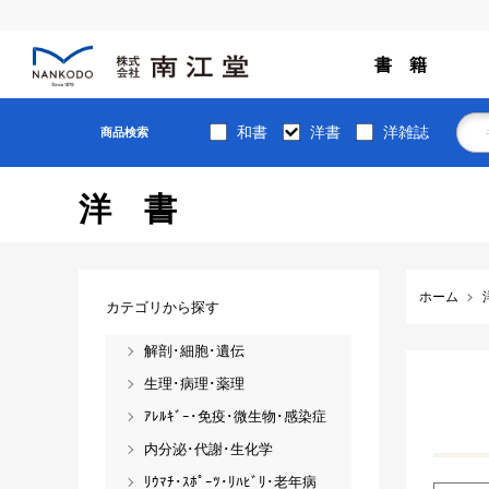
書 籍
和書
洋書
洋雑誌
商品検索
洋書
ホーム
カテゴリから探す
解剖･細胞･遺伝
生理･病理･薬理
ｱﾚﾙｷﾞｰ･免疫･微生物･感染症
内分泌･代謝･生化学
ﾘｳﾏﾁ･ｽﾎﾟｰﾂ･ﾘﾊﾋﾞﾘ･老年病