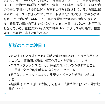
説する。今日の学生が好む簡潔かつ合理的なアプローチで重要な情報を
提供し、毒物学の薬理学的原理と、貧血、止血障害、感染症、および癌
の治療に使用される薬物に関する重要な情報を詳述している。記憶に残
りやすいイラストによってアップデートされた第7版では、学生が学習
を途中で中断せず、USMLEから臨床実習までの成功を保証できるよ
う、難易度の高い内容まで盛り込んでいる。本書ではeBookが利用可能
となっている。複数のデバイスで24時間365日アクセスが可能で、検索
やメモの表示・共有が可能である。
新版のここに注目！
●新規追加および改訂された図表が多数掲載され、部位と作用のメ
カニズム、薬物間の関係、相互作用などを明確にしている
●クロスレファレンスにより、特定のコンテンツを参照すること
で、迅速で効率的な治療法を発見することができる
●簡潔なフォーマットにより、重要なトピックを効率的に解説して
いる
●各設問はUSMLE形式に対応しており、試験準備において非常に効
果的である