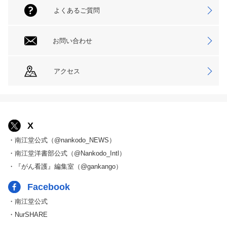
よくあるご質問
お問い合わせ
アクセス
X
・南江堂公式（@nankodo_NEWS）
・南江堂洋書部公式（@Nankodo_Intl）
・『がん看護』編集室（@gankango）
Facebook
・南江堂公式
・NurSHARE