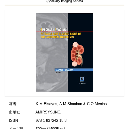
(Specialty Imaging Series)
著者
: K.M.Elsayes, A.M.Shaaban & C.O.Menias
出版社
: AMIRSYS,INC.
ISBN
: 978-1-937242-18-3
ページ数
: 500pp.(1400illus.)