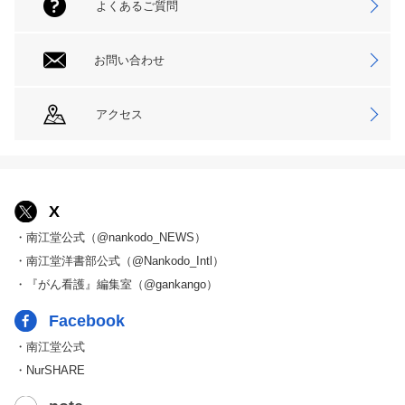
よくあるご質問
お問い合わせ
アクセス
X
・南江堂公式（@nankodo_NEWS）
・南江堂洋書部公式（@Nankodo_Intl）
・『がん看護』編集室（@gankango）
Facebook
・南江堂公式
・NurSHARE