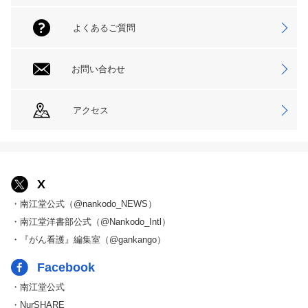
よくあるご質問
お問い合わせ
アクセス
X
・南江堂公式（@nankodo_NEWS）
・南江堂洋書部公式（@Nankodo_Intl）
・『がん看護』編集室（@gankango）
Facebook
・南江堂公式
・NurSHARE