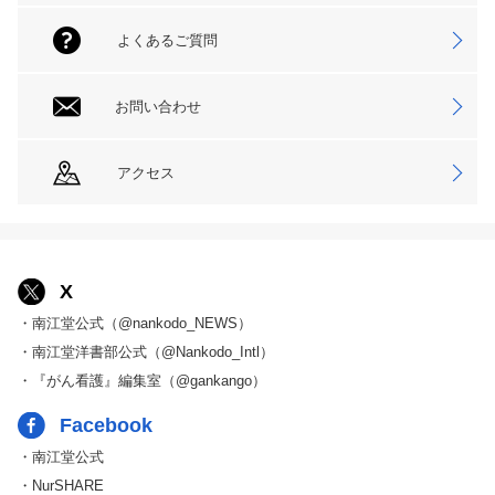
よくあるご質問
お問い合わせ
アクセス
X
・南江堂公式（@nankodo_NEWS）
・南江堂洋書部公式（@Nankodo_Intl）
・『がん看護』編集室（@gankango）
Facebook
・南江堂公式
・NurSHARE