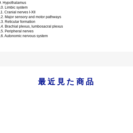
9. Hypothalamus
10. Limbic system
1. Cranial nerves I-XII
12. Major sensory and motor pathways
3. Reticular formation
4. Brachial plexus, lumbosacral plexus
5. Peripheral nerves
16. Autonomic nervous system
最近見た商品