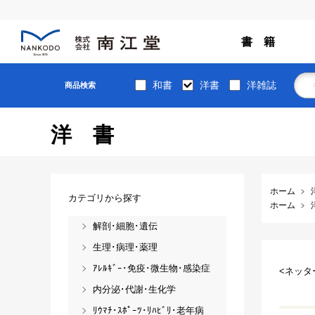
書 籍
和書
洋書
洋雑誌
商品検索
洋書
ホーム
カテゴリから探す
ホーム
解剖･細胞･遺伝
生理･病理･薬理
ｱﾚﾙｷﾞｰ･免疫･微生物･感染症
<ネッタ
内分泌･代謝･生化学
ﾘｳﾏﾁ･ｽﾎﾟｰﾂ･ﾘﾊﾋﾞﾘ･老年病