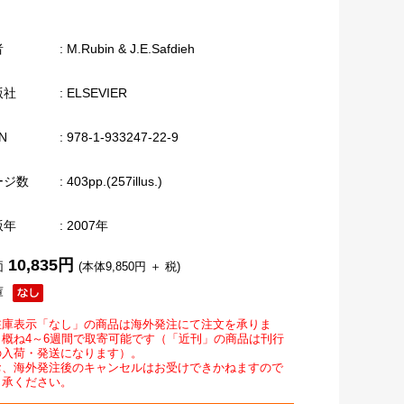
者
: M.Rubin & J.E.Safdieh
版社
: ELSEVIER
N
: 978-1-933247-22-9
ージ数
: 403pp.(257illus.)
版年
: 2007年
10,835円
価
(本体9,850円 ＋ 税)
庫
在庫表示「なし」の商品は海外発注にて注文を承りま
。概ね4～6週間で取寄可能です（「近刊」の商品は刊行
の入荷・発送になります）。
お、海外発注後のキャンセルはお受けできかねますので
了承ください。