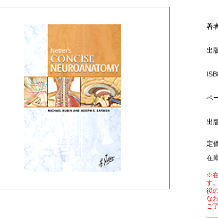
著
出
ISB
ペ
出
定
在
※
す
後
な
ご