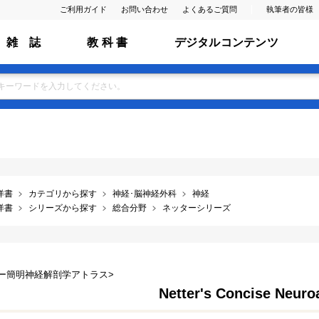
ご利用ガイド
お問い合わせ
よくあるご質問
執筆者の皆様
雑 誌
教 科 書
デジタルコンテンツ
洋書
カテゴリから探す
神経･脳神経外科
神経
洋書
シリーズから探す
総合分野
ネッターシリーズ
ー簡明神経解剖学アトラス>
Netter's Concise Neur