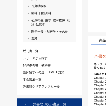
耳鼻咽喉科
歯科･口腔外科
公衆衛生･疫学･緩和医療･統
計･法医学
医学一般・獣医学・その他
看護
商品
近刊書一覧
本書
シリーズから探す
ネッター
好評参考書・教科書
快な解説
臨床留学への道 USMLE対策
Table of
Chapter 1
学会出展一覧
Chapter 2
Chapter 
洋書籍クリアランスセール
Chapter 
Chapter 
Chapter 
Chapter 
洋書取り扱い書店一覧
Chapter 8