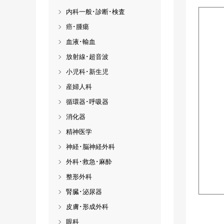
内科一般･診断･検査
癌･腫瘍
血液･輸血
放射線･超音波
小児科･新生児
産婦人科
循環器･呼吸器
消化器
精神医学
神経･脳神経外科
外科･救急･麻酔
整形外科
腎臓･泌尿器
皮膚･形成外科
眼科