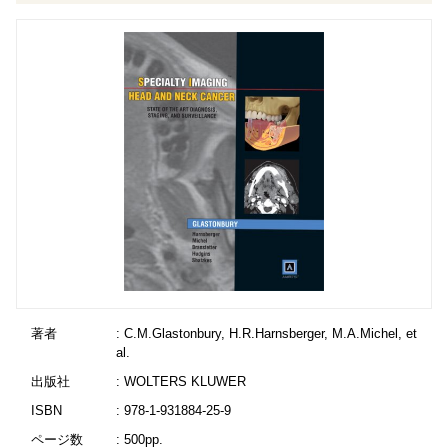
著者
: C.M.Glastonbury, H.R.Harnsberger, M.A.Michel, et
al.
出版社
: WOLTERS KLUWER
ISBN
: 978-1-931884-25-9
ページ数
: 500pp.