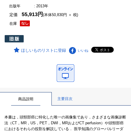
出版年
: 2013年
55,913円
定価
(本体50,830円 ＋ 税)
在庫
ほしいものリストに登録
いいね
主要目次
商品説明
本書は，頭頸部癌に特化した唯一の画像集であり，さまざまな画像診断
法（CT，MR，US，PET，DWI，MRおよびCT perfusion）や頭頸部癌
におけるそれらの役割を解説している． 医学知識のグローバルリーダ