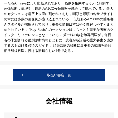
ーたるAmirsysにより出版されており，画像を集約するうえに解剖学，
画像診断，病理学，最新のAJCC分類情報を統合して提示ている． 最大
のセクションは扁平上皮癌に割かれており，咽頭と喉頭の各サブサイト
の章には多数の画像例が盛り込まれている． 伝統あるAmirsysの箇条書
きスタイルが採用されており，重要な情報はすばやく理解しやすくまと
められている． "Key Facts" のセクションは，もっとも重要な考察のク
イック・リファレンスとなっている． 第一線の放射線専門医が，何百
もの予測される鑑別診断情報とともに，読者が各診断の重大要素を識別
するのを助ける必須のガイド． 頭頸部癌の診断に最重要の知識を頭頸
部放射線科医に授ける素晴らしい1冊である．
取扱い書店一覧
会社情報