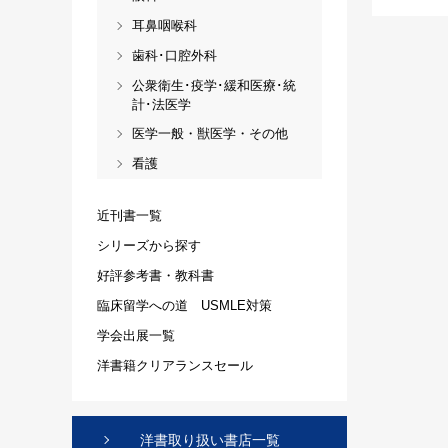
耳鼻咽喉科
歯科･口腔外科
公衆衛生･疫学･緩和医療･統
計･法医学
医学一般・獣医学・その他
看護
近刊書一覧
シリーズから探す
好評参考書・教科書
臨床留学への道 USMLE対策
学会出展一覧
洋書籍クリアランスセール
洋書取り扱い書店一覧