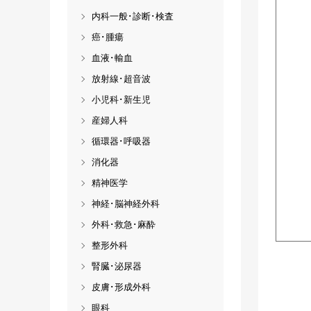
内科一般･診断･検査
癌･腫瘍
血液･輸血
放射線･超音波
小児科･新生児
産婦人科
循環器･呼吸器
消化器
精神医学
神経･脳神経外科
外科･救急･麻酔
整形外科
腎臓･泌尿器
皮膚･形成外科
眼科