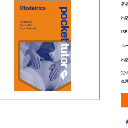
著
出
ISB
ペ
出
定
在