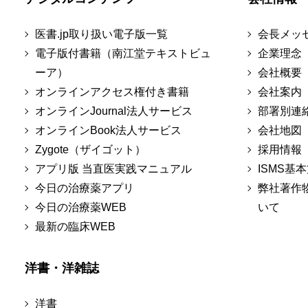
医書.jp取り扱い電子版一覧
会長メッ
電子版付書籍（南江堂テキストビュ
企業理念
ーア）
会社概要
オンラインアクセス権付き書籍
会社案内
オンラインJournal法人サービス
部署別連
オンラインBook法人サービス
会社地図
Zygote（ザイゴット）
採用情報
アプリ版 当直医実践マニュアル
ISMS基
今日の治療薬アプリ
弊社著作
今日の治療薬WEB
いて
最新の臨床WEB
洋書・洋雑誌
洋書