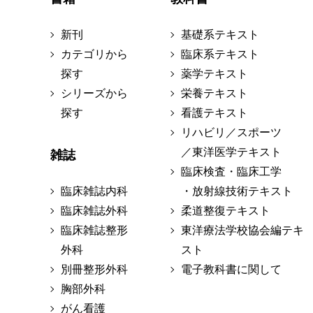
新刊
基礎系テキスト
カテゴリから
臨床系テキスト
探す
薬学テキスト
シリーズから
栄養テキスト
探す
看護テキスト
リハビリ／スポーツ
／東洋医学テキスト
雑誌
臨床検査・臨床工学
臨床雑誌内科
・放射線技術テキスト
臨床雑誌外科
柔道整復テキスト
臨床雑誌整形
東洋療法学校協会編テキ
外科
スト
別冊整形外科
電子教科書に関して
胸部外科
がん看護