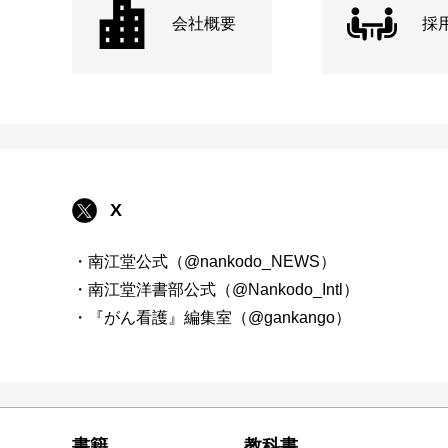
会社概要
採
X
・南江堂公式（@nankodo_NEWS）
・南江堂洋書部公式（@Nankodo_Intl）
・『がん看護』編集室（@gankango）
書籍
教科書