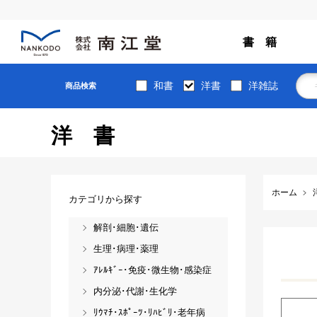
書 籍
和書
洋書
洋雑誌
商品検索
洋書
ホーム
カテゴリから探す
解剖･細胞･遺伝
生理･病理･薬理
ｱﾚﾙｷﾞｰ･免疫･微生物･感染症
内分泌･代謝･生化学
ﾘｳﾏﾁ･ｽﾎﾟｰﾂ･ﾘﾊﾋﾞﾘ･老年病