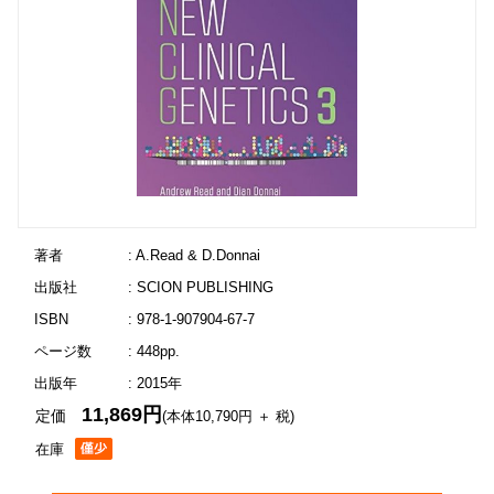
著者
: A.Read & D.Donnai
出版社
: SCION PUBLISHING
ISBN
: 978-1-907904-67-7
ページ数
: 448pp.
出版年
: 2015年
11,869円
定価
(本体10,790円 ＋ 税)
在庫