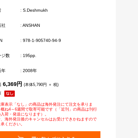
者
: S.Deshmukh
版社
: ANSHAN
N
: 978-1-905740-94-9
ージ数
: 195pp.
版年
: 2008年
6,369円
価
(本体5,790円 ＋ 税)
庫
在庫表示「なし」の商品は海外発注にて注文を承りま
。概ね4～6週間で取寄可能です（「近刊」の商品は刊行
の入荷・発送になります）。
お、海外発注後のキャンセルはお受けできかねますので
了承ください。