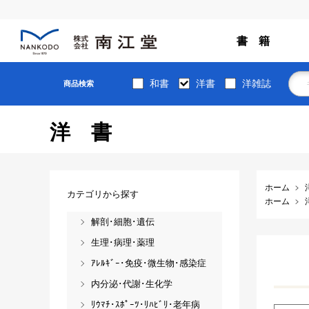
書 籍
和書
洋書
洋雑誌
商品検索
洋書
ホーム
カテゴリから探す
ホーム
解剖･細胞･遺伝
生理･病理･薬理
ｱﾚﾙｷﾞｰ･免疫･微生物･感染症
内分泌･代謝･生化学
ﾘｳﾏﾁ･ｽﾎﾟｰﾂ･ﾘﾊﾋﾞﾘ･老年病