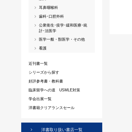
耳鼻咽喉科
歯科･口腔外科
公衆衛生･疫学･緩和医療･統
計･法医学
医学一般・獣医学・その他
看護
近刊書一覧
シリーズから探す
好評参考書・教科書
臨床留学への道 USMLE対策
学会出展一覧
洋書籍クリアランスセール
洋書取り扱い書店一覧