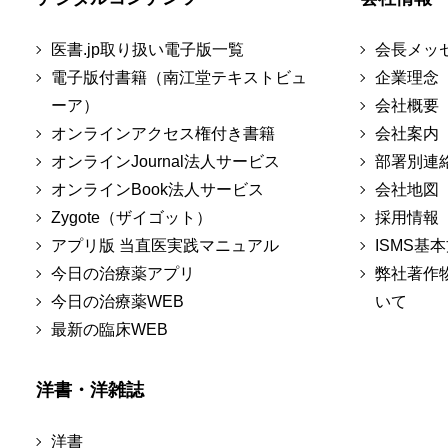
医書.jp取り扱い電子版一覧
会長メッ
電子版付書籍（南江堂テキストビュ
企業理念
ーア）
会社概要
オンラインアクセス権付き書籍
会社案内
オンラインJournal法人サービス
部署別連
オンラインBook法人サービス
会社地図
Zygote（ザイゴット）
採用情報
アプリ版 当直医実践マニュアル
ISMS基
今日の治療薬アプリ
弊社著作
今日の治療薬WEB
いて
最新の臨床WEB
洋書・洋雑誌
洋書