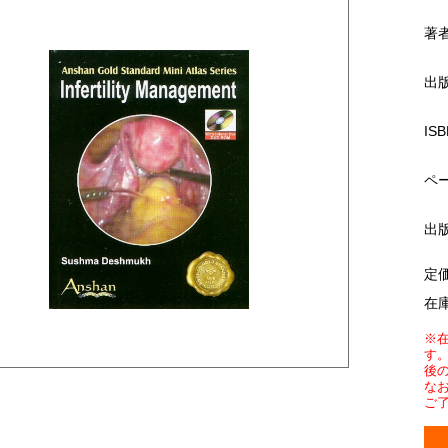
著
出
ISB
ペ
出
定
在
※
す
後
な
ご