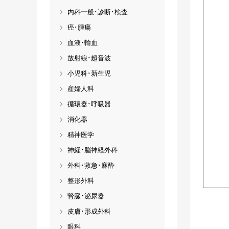
内科一般･診断･検査
癌･腫瘍
血液･輸血
放射線･超音波
小児科･新生児
産婦人科
循環器･呼吸器
消化器
精神医学
神経･脳神経外科
外科･救急･麻酔
整形外科
腎臓･泌尿器
皮膚･形成外科
眼科