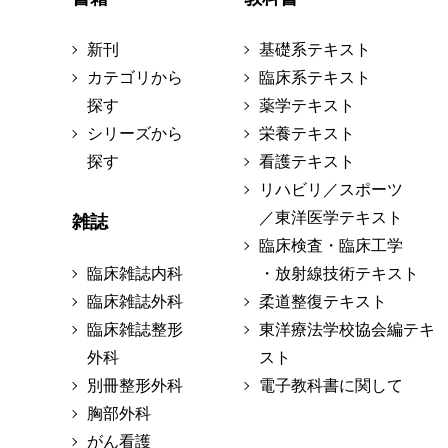
新刊
基礎系テキスト
カテゴリから
臨床系テキスト
探す
薬学テキスト
シリーズから
栄養テキスト
探す
看護テキスト
リハビリ／スポーツ
／東洋医学テキスト
雑誌
臨床検査・臨床工学
臨床雑誌内科
・放射線技術テキスト
臨床雑誌外科
柔道整復テキスト
臨床雑誌整形
東洋療法学校協会編テキ
外科
スト
別冊整形外科
電子教科書に関して
胸部外科
がん看護