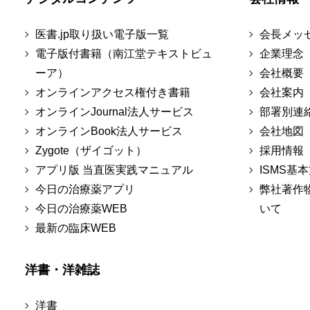
医書.jp取り扱い電子版一覧
会長メッ
電子版付書籍（南江堂テキストビュ
企業理念
ーア）
会社概要
オンラインアクセス権付き書籍
会社案内
オンラインJournal法人サービス
部署別連
オンラインBook法人サービス
会社地図
Zygote（ザイゴット）
採用情報
アプリ版 当直医実践マニュアル
ISMS基
今日の治療薬アプリ
弊社著作
今日の治療薬WEB
いて
最新の臨床WEB
洋書・洋雑誌
洋書