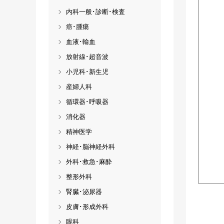
内科一般･診断･検査
癌･腫瘍
血液･輸血
放射線･超音波
小児科･新生児
産婦人科
循環器･呼吸器
消化器
精神医学
神経･脳神経外科
外科･救急･麻酔
整形外科
腎臓･泌尿器
皮膚･形成外科
眼科