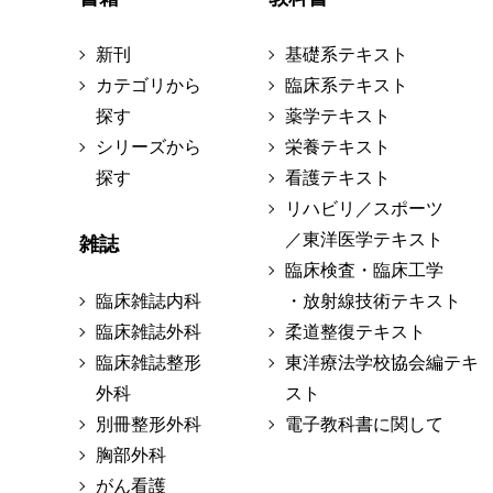
新刊
基礎系テキスト
カテゴリから
臨床系テキスト
探す
薬学テキスト
シリーズから
栄養テキスト
探す
看護テキスト
リハビリ／スポーツ
／東洋医学テキスト
雑誌
臨床検査・臨床工学
臨床雑誌内科
・放射線技術テキスト
臨床雑誌外科
柔道整復テキスト
臨床雑誌整形
東洋療法学校協会編テキ
外科
スト
別冊整形外科
電子教科書に関して
胸部外科
がん看護