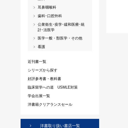
耳鼻咽喉科
歯科･口腔外科
公衆衛生･疫学･緩和医療･統
計･法医学
医学一般・獣医学・その他
看護
近刊書一覧
シリーズから探す
好評参考書・教科書
臨床留学への道 USMLE対策
学会出展一覧
洋書籍クリアランスセール
洋書取り扱い書店一覧