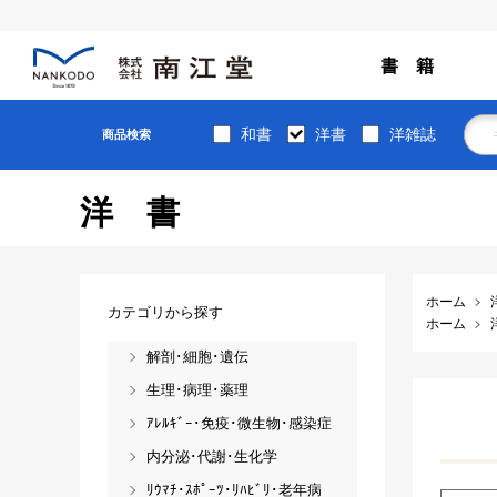
書 籍
和書
洋書
洋雑誌
商品検索
洋書
ホーム
カテゴリから探す
ホーム
解剖･細胞･遺伝
生理･病理･薬理
ｱﾚﾙｷﾞｰ･免疫･微生物･感染症
内分泌･代謝･生化学
ﾘｳﾏﾁ･ｽﾎﾟｰﾂ･ﾘﾊﾋﾞﾘ･老年病