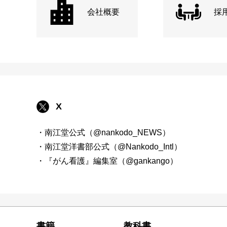
会社概要
採
X
・南江堂公式（@nankodo_NEWS）
・南江堂洋書部公式（@Nankodo_Intl）
・『がん看護』編集室（@gankango）
書籍
教科書