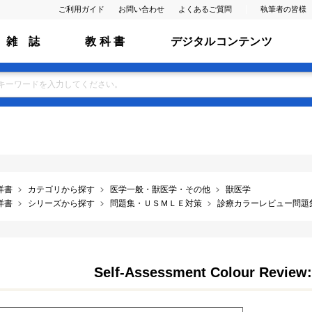
ご利用ガイド
お問い合わせ
よくあるご質問
執筆者の皆様
雑 誌
教 科 書
デジタルコンテンツ
洋書
カテゴリから探す
医学一般・獣医学・その他
獣医学
洋書
シリーズから探す
問題集・ＵＳＭＬＥ対策
診療カラーレビュー問題
Self-Assessment Colour Review: