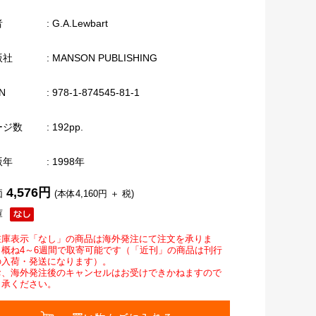
者
: G.A.Lewbart
版社
: MANSON PUBLISHING
N
: 978-1-874545-81-1
ージ数
: 192pp.
版年
: 1998年
4,576円
価
(本体4,160円 ＋ 税)
庫
在庫表示「なし」の商品は海外発注にて注文を承りま
。概ね4～6週間で取寄可能です（「近刊」の商品は刊行
の入荷・発送になります）。
お、海外発注後のキャンセルはお受けできかねますので
了承ください。