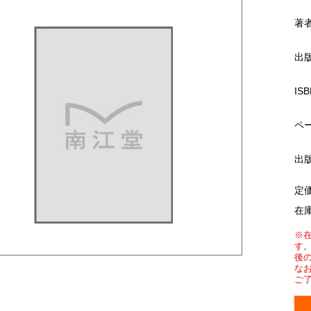
著
出
ISB
ペ
出
定
在
※
す
後
な
ご