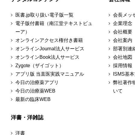
医書.jp取り扱い電子版一覧
会長メッ
電子版付書籍（南江堂テキストビュ
企業理念
ーア）
会社概要
オンラインアクセス権付き書籍
会社案内
オンラインJournal法人サービス
部署別連
オンラインBook法人サービス
会社地図
Zygote（ザイゴット）
採用情報
アプリ版 当直医実践マニュアル
ISMS基
今日の治療薬アプリ
弊社著作
今日の治療薬WEB
いて
最新の臨床WEB
洋書・洋雑誌
洋書