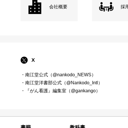
会社概要
採
X
・南江堂公式（@nankodo_NEWS）
・南江堂洋書部公式（@Nankodo_Intl）
・『がん看護』編集室（@gankango）
書籍
教科書