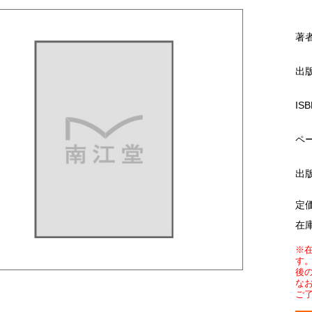
著
出
ISB
ペ
出
定
在
※
す
後
な
ご