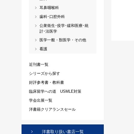
耳鼻咽喉科
歯科･口腔外科
公衆衛生･疫学･緩和医療･統
計･法医学
医学一般・獣医学・その他
看護
近刊書一覧
シリーズから探す
好評参考書・教科書
臨床留学への道 USMLE対策
学会出展一覧
洋書籍クリアランスセール
洋書取り扱い書店一覧