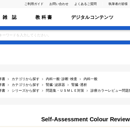
ご利用ガイド
お問い合わせ
よくあるご質問
執筆者の皆様
雑 誌
教 科 書
デジタルコンテンツ
洋書
カテゴリから探す
内科一般･診断･検査
内科一般
洋書
カテゴリから探す
腎臓･泌尿器
腎臓･透析
洋書
シリーズから探す
問題集・ＵＳＭＬＥ対策
診療カラーレビュー問題
Self-Assessment Colour Review