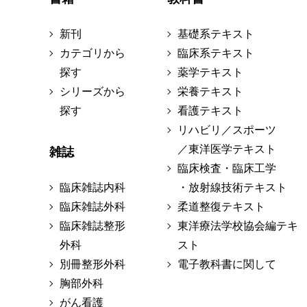
新刊
基礎系テキスト
カテゴリから
臨床系テキスト
探す
薬学テキスト
シリーズから
栄養テキスト
探す
看護テキスト
リハビリ／スポーツ
／東洋医学テキスト
雑誌
臨床検査・臨床工学
臨床雑誌内科
・放射線技術テキスト
臨床雑誌外科
柔道整復テキスト
臨床雑誌整形
東洋療法学校協会編テキ
外科
スト
別冊整形外科
電子教科書に関して
胸部外科
がん看護