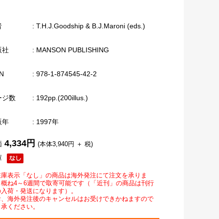
者
: T.H.J.Goodship & B.J.Maroni (eds.)
版社
: MANSON PUBLISHING
N
: 978-1-874545-42-2
ージ数
: 192pp.(200illus.)
版年
: 1997年
4,334円
価
(本体3,940円 ＋ 税)
庫
在庫表示「なし」の商品は海外発注にて注文を承りま
。概ね4～6週間で取寄可能です（「近刊」の商品は刊行
の入荷・発送になります）。
お、海外発注後のキャンセルはお受けできかねますので
了承ください。