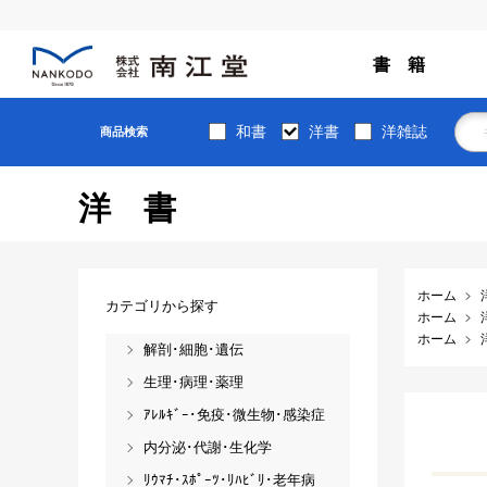
書 籍
和書
洋書
洋雑誌
商品検索
洋書
ホーム
カテゴリから探す
ホーム
ホーム
解剖･細胞･遺伝
生理･病理･薬理
ｱﾚﾙｷﾞｰ･免疫･微生物･感染症
内分泌･代謝･生化学
ﾘｳﾏﾁ･ｽﾎﾟｰﾂ･ﾘﾊﾋﾞﾘ･老年病