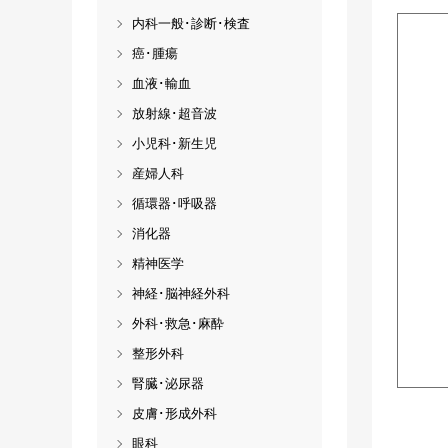
内科一般･診断･検査
癌･腫瘍
血液･輸血
放射線･超音波
小児科･新生児
産婦人科
循環器･呼吸器
消化器
精神医学
神経･脳神経外科
外科･救急･麻酔
整形外科
腎臓･泌尿器
皮膚･形成外科
眼科