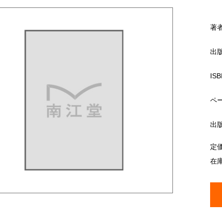
著
出
ISB
ペ
出
定
在