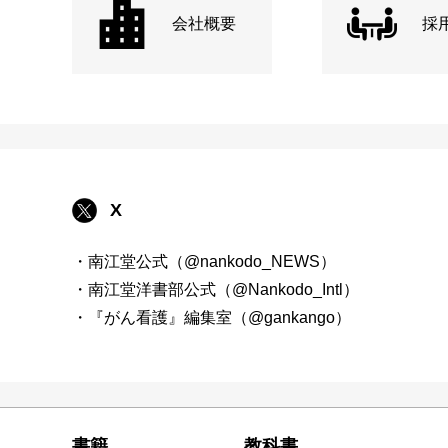
会社概要
採
X
・南江堂公式（@nankodo_NEWS）
・南江堂洋書部公式（@Nankodo_Intl）
・『がん看護』編集室（@gankango）
書籍
教科書