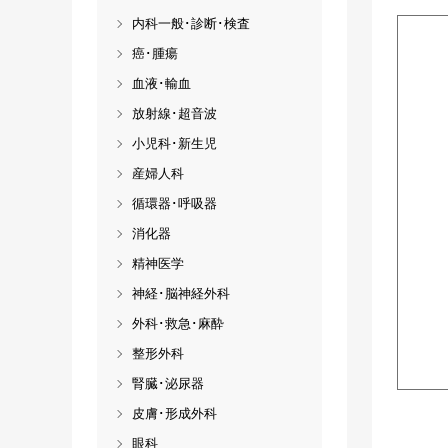
内科一般･診断･検査
癌･腫瘍
血液･輸血
放射線･超音波
小児科･新生児
産婦人科
循環器･呼吸器
消化器
精神医学
神経･脳神経外科
外科･救急･麻酔
整形外科
腎臓･泌尿器
皮膚･形成外科
眼科