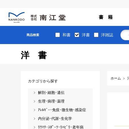
書 籍
和書
洋書
洋雑誌
商品検索
洋書
ホーム
カテゴリから探す
解剖･細胞･遺伝
生理･病理･薬理
ｱﾚﾙｷﾞｰ･免疫･微生物･感染症
内分泌･代謝･生化学
ﾘｳﾏﾁ･ｽﾎﾟｰﾂ･ﾘﾊﾋﾞﾘ･老年病