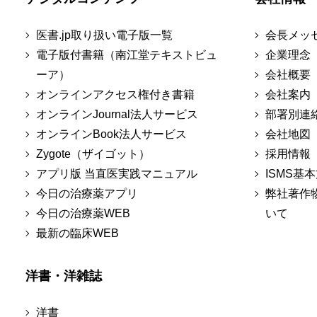
医書.jp取り扱い電子版一覧
会長メッ
電子版付書籍（南江堂テキストビュ
企業理念
ーア）
会社概要
オンラインアクセス権付き書籍
会社案内
オンラインJournal法人サービス
部署別連
オンラインBook法人サービス
会社地図
Zygote（ザイゴット）
採用情報
アプリ版 当直医実践マニュアル
ISMS基
今日の治療薬アプリ
弊社著作
今日の治療薬WEB
いて
最新の臨床WEB
洋書・洋雑誌
洋書