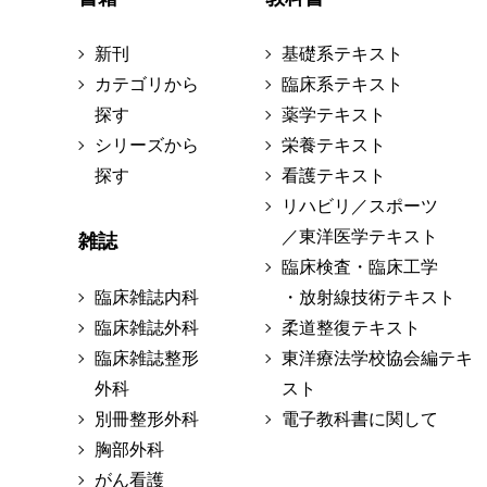
新刊
基礎系テキスト
カテゴリから
臨床系テキスト
探す
薬学テキスト
シリーズから
栄養テキスト
探す
看護テキスト
リハビリ／スポーツ
／東洋医学テキスト
雑誌
臨床検査・臨床工学
臨床雑誌内科
・放射線技術テキスト
臨床雑誌外科
柔道整復テキスト
臨床雑誌整形
東洋療法学校協会編テキ
外科
スト
別冊整形外科
電子教科書に関して
胸部外科
がん看護