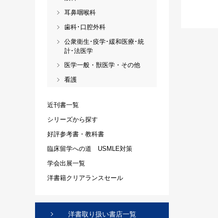
耳鼻咽喉科
歯科･口腔外科
公衆衛生･疫学･緩和医療･統
計･法医学
医学一般・獣医学・その他
看護
近刊書一覧
シリーズから探す
好評参考書・教科書
臨床留学への道 USMLE対策
学会出展一覧
洋書籍クリアランスセール
洋書取り扱い書店一覧