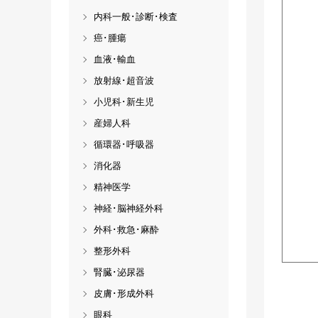
内科一般･診断･検査
癌･腫瘍
血液･輸血
放射線･超音波
小児科･新生児
産婦人科
循環器･呼吸器
消化器
精神医学
神経･脳神経外科
外科･救急･麻酔
整形外科
腎臓･泌尿器
皮膚･形成外科
眼科