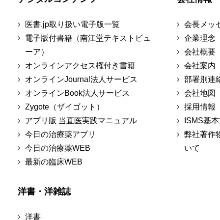
医書.jp取り扱い電子版一覧
会長メッ
電子版付書籍（南江堂テキストビュ
企業理念
ーア）
会社概要
オンラインアクセス権付き書籍
会社案内
オンラインJournal法人サービス
部署別連
オンラインBook法人サービス
会社地図
Zygote（ザイゴット）
採用情報
アプリ版 当直医実践マニュアル
ISMS基
今日の治療薬アプリ
弊社著作
今日の治療薬WEB
いて
最新の臨床WEB
洋書・洋雑誌
洋書