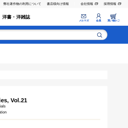
弊社著作物の利用について
書店様向け情報
会社情報
採用情報
洋書・洋雑誌
メルマガ
会員
買い物かご
es, Vol.21
ials
ation