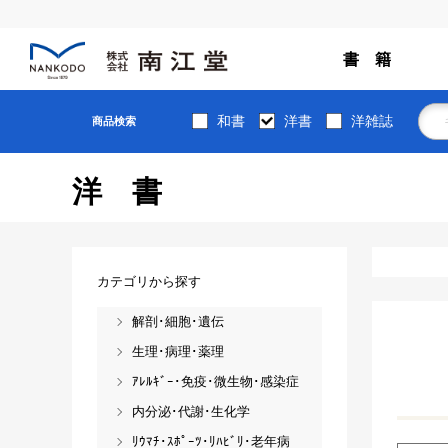
書 籍
和書
洋書
洋雑誌
商品検索
洋書
カテゴリから探す
解剖･細胞･遺伝
生理･病理･薬理
ｱﾚﾙｷﾞｰ･免疫･微生物･感染症
内分泌･代謝･生化学
ﾘｳﾏﾁ･ｽﾎﾟｰﾂ･ﾘﾊﾋﾞﾘ･老年病