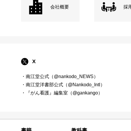
会社概要
採
X
・南江堂公式（@nankodo_NEWS）
・南江堂洋書部公式（@Nankodo_Intl）
・『がん看護』編集室（@gankango）
書籍
教科書