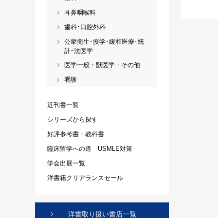
耳鼻咽喉科
歯科･口腔外科
公衆衛生･疫学･緩和医療･統
計･法医学
医学一般・獣医学・その他
看護
近刊書一覧
シリーズから探す
好評参考書・教科書
臨床留学への道 USMLE対策
学会出展一覧
洋書籍クリアランスセール
洋書取り扱い書店一覧