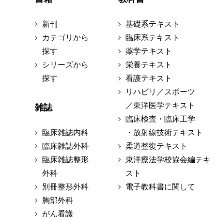
新刊
基礎系テキスト
カテゴリから
臨床系テキスト
探す
薬学テキスト
シリーズから
栄養テキスト
探す
看護テキスト
リハビリ／スポーツ
／東洋医学テキスト
雑誌
臨床検査・臨床工学
臨床雑誌内科
・放射線技術テキスト
臨床雑誌外科
柔道整復テキスト
臨床雑誌整形
東洋療法学校協会編テキ
外科
スト
別冊整形外科
電子教科書に関して
胸部外科
がん看護