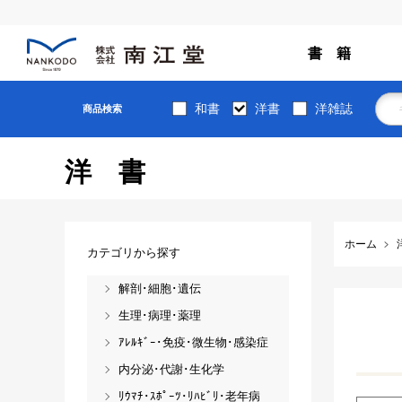
書 籍
和書
洋書
洋雑誌
商品検索
洋書
ホーム
カテゴリから探す
解剖･細胞･遺伝
生理･病理･薬理
ｱﾚﾙｷﾞｰ･免疫･微生物･感染症
内分泌･代謝･生化学
ﾘｳﾏﾁ･ｽﾎﾟｰﾂ･ﾘﾊﾋﾞﾘ･老年病