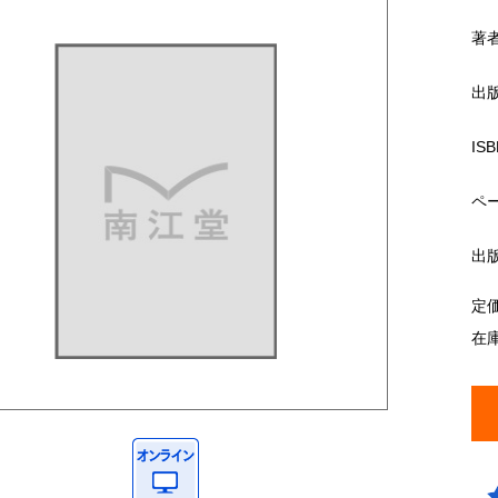
著
出
ISB
ペ
出
定
在