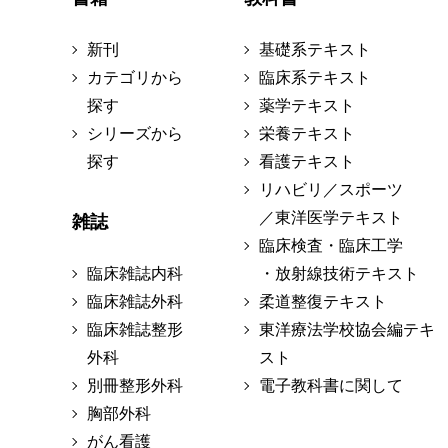
新刊
基礎系テキスト
カテゴリから
臨床系テキスト
探す
薬学テキスト
シリーズから
栄養テキスト
探す
看護テキスト
リハビリ／スポーツ
／東洋医学テキスト
雑誌
臨床検査・臨床工学
臨床雑誌内科
・放射線技術テキスト
臨床雑誌外科
柔道整復テキスト
臨床雑誌整形
東洋療法学校協会編テキ
外科
スト
別冊整形外科
電子教科書に関して
胸部外科
がん看護