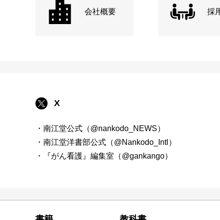
会社概要
採
X
・南江堂公式（@nankodo_NEWS）
・南江堂洋書部公式（@Nankodo_Intl）
・『がん看護』編集室（@gankango）
書籍
教科書