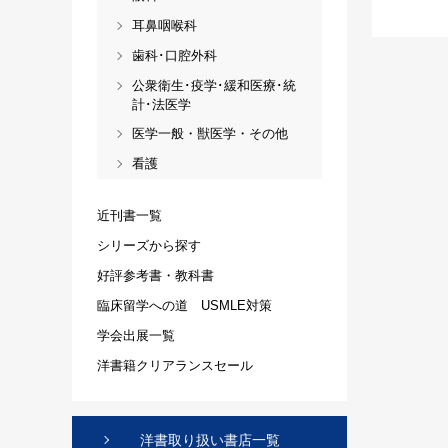
耳鼻咽喉科
歯科･口腔外科
公衆衛生･疫学･緩和医療･統
計･法医学
医学一般・獣医学・その他
看護
近刊書一覧
シリーズから探す
好評参考書・教科書
臨床留学への道 USMLE対策
学会出展一覧
洋書籍クリアランスセール
洋書取り扱い書店一覧