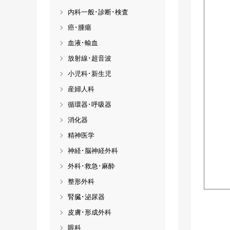
内科一般･診断･検査
癌･腫瘍
血液･輸血
放射線･超音波
小児科･新生児
産婦人科
循環器･呼吸器
消化器
精神医学
神経･脳神経外科
外科･救急･麻酔
整形外科
腎臓･泌尿器
皮膚･形成外科
眼科