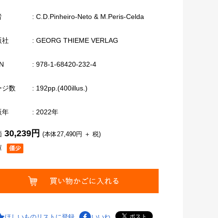
者
: C.D.Pinheiro-Neto & M.Peris-Celda
版社
: GEORG THIEME VERLAG
N
: 978-1-68420-232-4
ージ数
: 192pp.(400illus.)
版年
: 2022年
30,239円
価
(本体27,490円 ＋ 税)
庫
ほしいものリストに登録
いいね