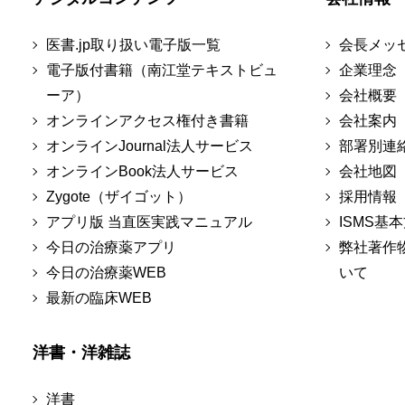
医書.jp取り扱い電子版一覧
会長メッ
電子版付書籍（南江堂テキストビュ
企業理念
ーア）
会社概要
オンラインアクセス権付き書籍
会社案内
オンラインJournal法人サービス
部署別連
オンラインBook法人サービス
会社地図
Zygote（ザイゴット）
採用情報
アプリ版 当直医実践マニュアル
ISMS基
今日の治療薬アプリ
弊社著作
今日の治療薬WEB
いて
最新の臨床WEB
洋書・洋雑誌
洋書